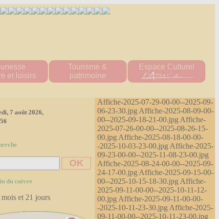
eunesse
Tourisme &
Espace Culturel
e et loisirs
patrimoine
ueil "Les Titous"
Patrimoine naturel
s écoles
patrimoine bâti
Affiche-2025-07-29-00-00--2025-09-
 multisports
Hébergement
06-23-30.jpg Affiche-2025-08-09-00-
di, 7 août 2026,
00--2025-09-18-21-00.jpg Affiche-
tions scolaire
:57
2025-07-26-00-00--2025-08-26-15-
ine Scolaire
00.jpg Affiche-2025-08-18-00-00-
re d'accueil
herche
-2025-10-03-23-00.jpg Affiche-2025-
e loisirs
09-23-00-00--2025-11-08-23-00.jpg
'tite Pomme"
Affiche-2025-08-24-00-00--2025-09-
diathèque
24-17-00.jpg Affiche-2025-09-15-00-
ssociations
00--2025-10-15-18-30.jpg Affiche-
in du cuivre
es 2023-2024
2025-09-11-00-00--2025-10-11-12-
 mois et 21 jours
00.jpg Affiche-2025-09-11-00-00-
es 2024-2025
-2025-10-11-23-30.jpg Affiche-2025-
09-11-00-00--2025-10-11-23-00.jpg