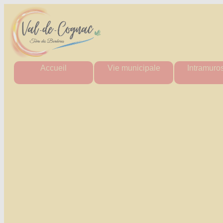
Accueil
Vie municipale
Intramuro
Mairie
Horaires des mairies
Agenda Intr
Agglo
Charte commune nouvelle
Actualité Int
Département
Les élus
Les aler
Région
Actes administratifs
Actes administ
Comptes rendus et
Perdu / T
délibérations
Tout Intra
du conseil municipal
Espace France Services
Admin