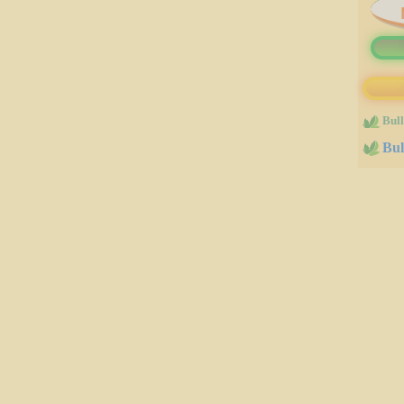
immobilères.gouv
Bull
Bul