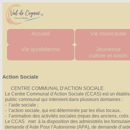
Accueil
Vie municipale
Mairie
Horaires des mairies
Vie quotidienne
Jeunesse
culture et loisirs
Agglo
Charte commune nouve
Département
Les élus
Urgence & Santé
Multi accueil "Les Tito
Région
Actes administratifs
Administrations
Les écoles
Action Sociale
Comptes rendus et délibér
Commerces de proximité
Stade multisports
du conseil municipal
Artisans
Inscriptions scolaire
CENTRE COMMUNAL D’ACTION SOCIALE
Espace France Servic
Le Centre Communal d’Action Sociale (CCAS) est un établi
Transports
Cantine Scolaire
public communal qui intervient dans plusieurs domaines :
Admin
Tous les numéros
Centre d'accueil
- l’aide sociale ;
de loisirs
- l’action sociale, qui est déterminée par les élus locaux,
"La P'tite Pomme"
- l’animation des activités sociales (repas des anciens, colis
Médiathèque
Le CCAS met à la disposition des administrés les formulai
demande d’Aide Pour l’Autonomie (APA), de demande d’aide
Les associations