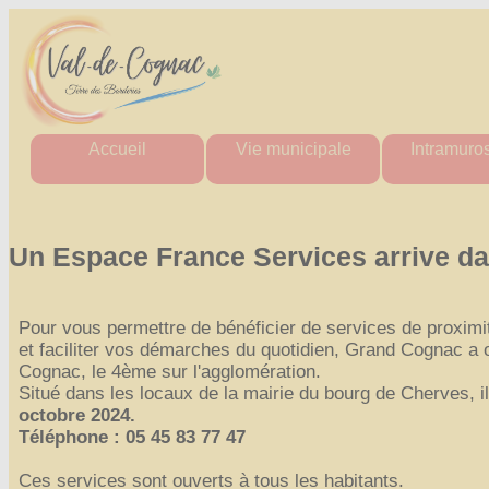
Accueil
Vie municipale
Intramuro
Mairie
Horaires des mairies
Agenda Intr
Agglo
Charte commune nouvelle
Actualité Int
Département
Les élus
Les aler
Un Espace France Services arrive da
Région
Actes administratifs
Actes administ
Comptes rendus et
Perdu / T
délibérations
Tout Intra
Pour vous permettre de bénéficier de services de proximi
du conseil municipal
et faciliter vos démarches du quotidien, Grand Cognac a
Espace France Services
Cognac, le 4ème sur l'agglomération.
Admin
Situé dans les locaux de la mairie du bourg de Cherves, il
octobre 2024.
Téléphone : 05 45 83 77 47
Ces services sont ouverts à tous les habitants.