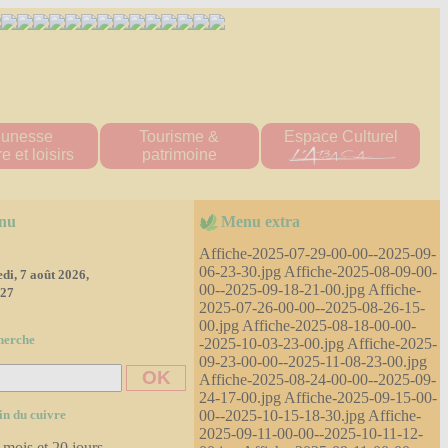
eunesse
Tourisme &
Espace Culturel
e et loisirs
patrimoine
ueil "Les Titous"
Patrimoine naturel
s écoles
patrimoine bâti
nu
Menu extra
 multisports
Hébergement
tions scolaire
Affiche-2025-07-29-00-00--2025-09-
ine Scolaire
06-23-30.jpg Affiche-2025-08-09-00-
di, 7 août 2026,
00--2025-09-18-21-00.jpg Affiche-
re d'accueil
:28
e loisirs
2025-07-26-00-00--2025-08-26-15-
'tite Pomme"
00.jpg Affiche-2025-08-18-00-00-
herche
-2025-10-03-23-00.jpg Affiche-2025-
diathèque
09-23-00-00--2025-11-08-23-00.jpg
ssociations
Affiche-2025-08-24-00-00--2025-09-
es 2023-2024
24-17-00.jpg Affiche-2025-09-15-00-
es 2024-2025
00--2025-10-15-18-30.jpg Affiche-
in du cuivre
2025-09-11-00-00--2025-10-11-12-
 mois et 20 jours