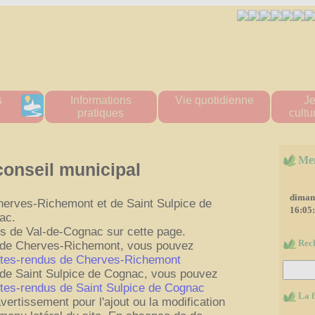
s
Informations
Vie quotidienne
J
pratiques
cultur
amuros
Passeports et cartes
Urgence & Santé
Multi acc
d'identité
ramuros
Administrations
Le
Démarches en ligne
Me
tes
Commerces de proximité
Stade
conseil municipal
Formalités administratives
ratifs
Artisans
Inscrip
Conseillère numérique
rouvé
Transports
Cant
dimanc
herves-Richemont et de Saint Sulpice de
Etat civil / cimetière
muros
Tous les numéros
Cent
16:05
ac.
Action Sociale
d
"La P
ns de Val-de-Cognac sur cette page.
VigiEau
Rec
s de Cherves-Richemont, vous pouvez
Mé
Habitat
mptes-rendus de Cherves-Richemont
Les a
Eau & Assainissement
 de Saint Sulpice de Cognac, vous pouvez
Affich
Urbanisme
ptes-rendus de Saint Sulpice de Cognac
Affich
Mon territoire
La f
vertissement pour l'ajout ou la modification
Simulation ventes