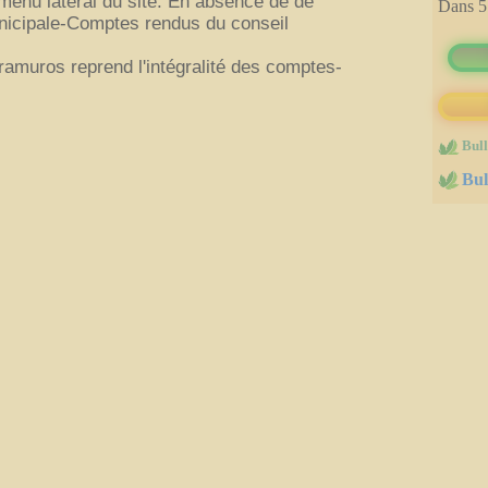
 menu latéral du site. En absence de de
Dans
5
immobilères.gouv
nicipale-Comptes rendus du conseil
tramuros reprend l'intégralité des comptes-
Bull
Bul