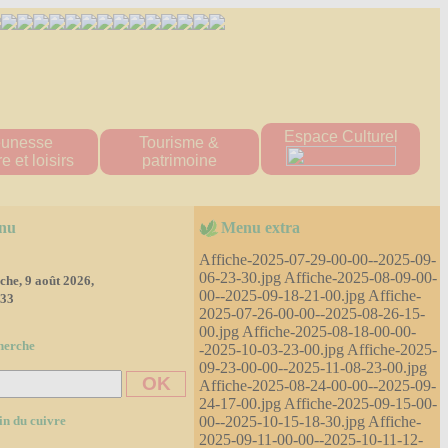
Espace Culturel
eunesse
Tourisme &
e et loisirs
patrimoine
ueil "Les Titous"
Patrimoine naturel
s écoles
patrimoine bâti
nu
Menu extra
 multisports
Hébergement
tions scolaire
Affiche-2025-07-29-00-00--2025-09-
ine Scolaire
06-23-30.jpg Affiche-2025-08-09-00-
he, 9 août 2026,
00--2025-09-18-21-00.jpg Affiche-
re d'accueil
:34
e loisirs
2025-07-26-00-00--2025-08-26-15-
'tite Pomme"
00.jpg Affiche-2025-08-18-00-00-
herche
-2025-10-03-23-00.jpg Affiche-2025-
diathèque
09-23-00-00--2025-11-08-23-00.jpg
ssociations
Affiche-2025-08-24-00-00--2025-09-
es 2023-2024
24-17-00.jpg Affiche-2025-09-15-00-
es 2024-2025
00--2025-10-15-18-30.jpg Affiche-
in du cuivre
2025-09-11-00-00--2025-10-11-12-