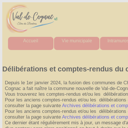
Accueil
Vie municipale
Intramuro
Mairie
Horaires des mairies
Agenda Intr
Agglo
Charte commune nouvelle
Actualité Int
Département
Les élus
Les aler
Délibérations et comptes-rendus du 
Région
Actes administratifs
Actes administ
Comptes rendus et
Perdu / T
Depuis le 1er janvier 2024, la fusion des communes de C
délibérations
Tout Intra
du conseil municipal
Cognac a fait naître la commune nouvelle de Val-de-Cogn
Espace France Services
Vous trouverez les comptes-rendus et/ou les délibératio
Pour les anciens comptes-rendus et/ou les délibération
Admin
consulter la page suivante
Archives délibérations et co
Pour les anciens comptes-rendus et/ou les délibérations
consulter la page suivante
Archives délibérations et com
Ce dernier étant régulièrement mis à jour, un message d'a