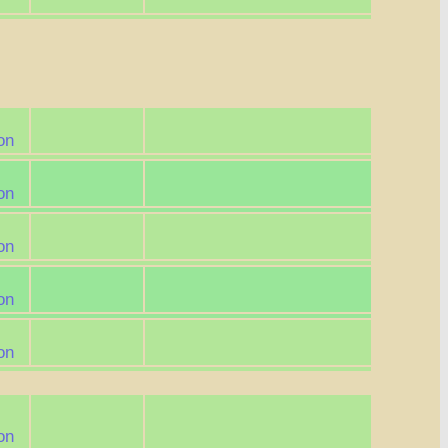
on
on
on
on
on
on