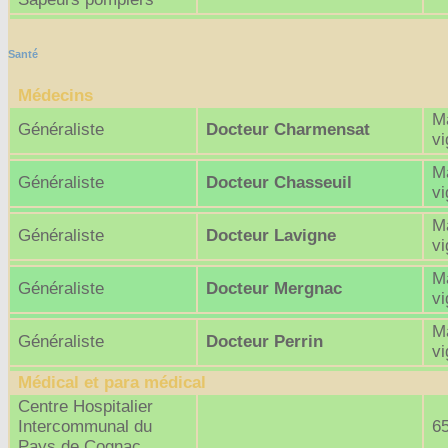
Santé
Médecins
Ma
Généraliste
Docteur Charmensat
v
Ma
Généraliste
Docteur Chasseuil
v
Ma
Généraliste
Docteur Lavigne
v
Ma
Généraliste
Docteur Mergnac
v
Ma
Généraliste
Docteur Perrin
v
Médical et para médical
Centre Hospitalier
Intercommunal du
6
Pays de Cognac