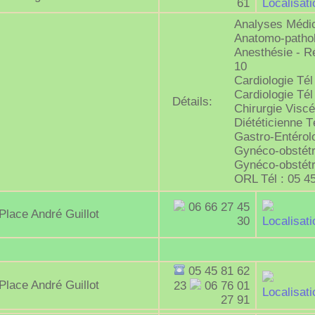
61
Localisati
Analyses Médic
Anatomo-pathol
Anesthésie - Ré
10
Cardiologie Tél
Cardiologie Tél
Détails:
Chirurgie Viscé
Diététicienne T
Gastro-Entérolo
Gynéco-obstétri
Gynéco-obstétri
ORL Tél : 05 4
06 66 27 45
Place André Guillot
30
Localisati
05 45 81 62
Place André Guillot
23
06 76 01
Localisati
27 91