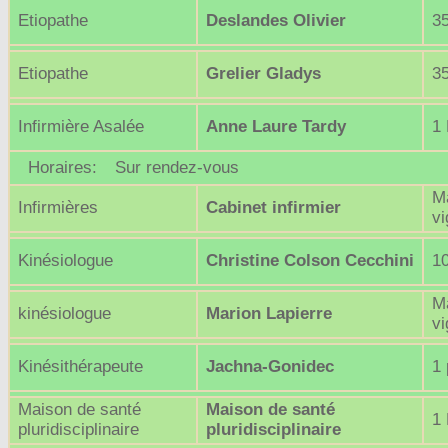
Etiopathe
Deslandes Olivier
3
Etiopathe
Grelier Gladys
3
Infirmière Asalée
Anne Laure Tardy
1 
Horaires:
Sur rendez-vous
Ma
Infirmières
Cabinet infirmier
v
Kinésiologue
Christine Colson Cecchini
10
M
kinésiologue
Marion Lapierre
v
Kinésithérapeute
Jachna-Gonidec
1 
Maison de santé
Maison de santé
1 
pluridisciplinaire
pluridisciplinaire