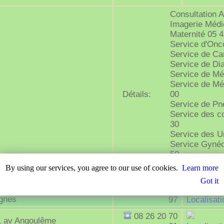
Consultation A
Imagerie Médi
Maternité 05 4
Service d'Onc
Service de Car
Service de Dia
Service de Mé
Service de Mé
Détails:
00
Service de Pn
Service des c
30
Service des U
Service Gynéc
50
Service Soins
By using our services, you agree to our use of cookies.
Learn more
Soins de suite
Got it
aison médicale 2 rue des
05 45 83 10
ignes
97
Localisati
08 26 20 70
1 av Angoulême