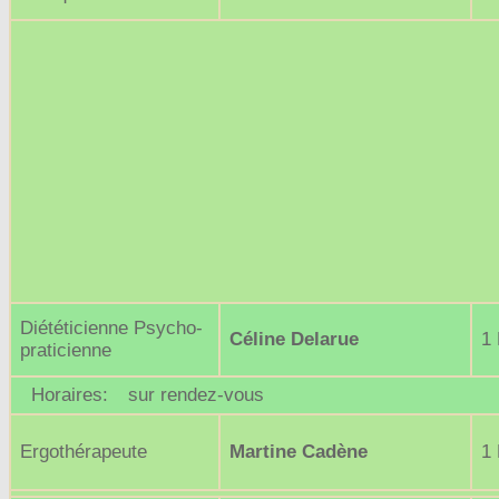
Diététicienne Psycho-
Céline Delarue
1 
praticienne
Horaires:
sur rendez-vous
Ergothérapeute
Martine Cadène
1 