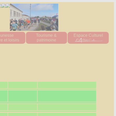
eunesse
Tourisme &
Espace Culturel
e et loisirs
patrimoine
ueil "Les Titous"
Patrimoine naturel
s écoles
patrimoine bâti
 multisports
Hébergement
tions scolaire
ine Scolaire
re d'accueil
e loisirs
'tite Pomme"
diathèque
ssociations
es 2023-2024
es 2024-2025