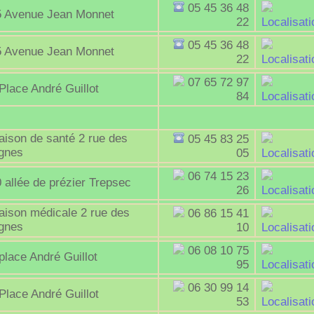
05 45 36 48
5 Avenue Jean Monnet
22
Localisati
05 45 36 48
5 Avenue Jean Monnet
22
Localisati
07 65 72 97
Place André Guillot
84
Localisati
ison de santé 2 rue des
05 45 83 25
ignes
05
Localisati
06 74 15 23
 allée de prézier Trepsec
26
Localisati
aison médicale 2 rue des
06 86 15 41
ignes
10
Localisati
06 08 10 75
place André Guillot
95
Localisati
06 30 99 14
Place André Guillot
53
Localisati