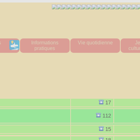
s
Informations
Vie quotidienne
J
pratiques
cultur
amuros
Passeports et cartes
Urgence & Santé
Multi acc
d'identité
ramuros
Administrations
Le
Démarches en ligne
tes
Commerces de proximité
Stade
Formalités administratives
ratifs
Artisans
Inscrip
Conseillère numérique
rouvé
Transports
Cant
Etat civil / cimetière
muros
Tous les numéros
Cent
Action Sociale
d
"La P
17
VigiEau
Mé
Habitat
Les a
112
Eau & Assainissement
Affich
Urbanisme
Affich
15
Mon territoire
Simulation ventes