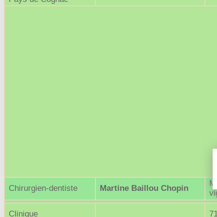
M
Chirurgien-dentiste
Martine Baillou Chopin
v
Clinique
7