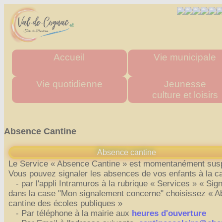
Accueil
Vie municipale
Mairie
Horaires des mairies
Vie quotidienne
Jeunesse
culture et loisirs
Agglo
Charte commune nouve
Département
Les élus
Urgence & Santé
Multi accueil "Les Tito
Région
Actes administratifs
Administrations
Les écoles
Absence Cantine
Comptes rendus et délibér
Commerces de proximité
Stade multisports
du conseil municipal
Artisans
Inscriptions scolaire
Absence cantine
Espace France Servic
Transports
Cantine Scolaire
Le Service « Absence Cantine » est momentanément sus
Admin
Vous pouvez signaler les absences de vos enfants à la ca
Tous les numéros
Centre d'accueil
- par l'appli Intramuros à la rubrique « Services » « Sign
de loisirs
"La P'tite Pomme"
dans la case "Mon signalement concerne" choisissez « 
cantine des écoles publiques »
Médiathèque
- Par téléphone à la mairie aux
heures d'ouverture
Les associations