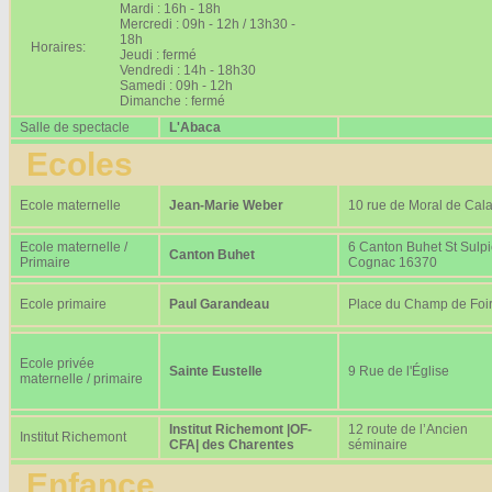
Mardi : 16h - 18h
Mercredi : 09h - 12h / 13h30 -
18h
Horaires:
Jeudi : fermé
Vendredi : 14h - 18h30
Samedi : 09h - 12h
Dimanche : fermé
Salle de spectacle
L'Abaca
Ecoles
Ecole maternelle
Jean-Marie Weber
10 rue de Moral de Cala
Ecole maternelle /
6 Canton Buhet St Sulp
Canton Buhet
Primaire
Cognac 16370
Ecole primaire
Paul Garandeau
Place du Champ de Foi
Ecole privée
Sainte Eustelle
9 Rue de l'Église
maternelle / primaire
Institut Richemont |OF-
12 route de l’Ancien
Institut Richemont
CFA| des Charentes
séminaire
Enfance