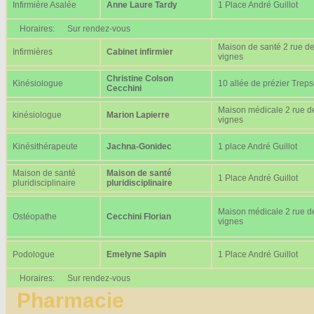
Infirmière Asalée
Anne Laure Tardy
1 Place André Guillot
Horaires:
Sur rendez-vous
Maison de santé 2 rue d
Infirmières
Cabinet infirmier
vignes
Christine Colson
Kinésiologue
10 allée de prézier Trep
Cecchini
Maison médicale 2 rue d
kinésiologue
Marion Lapierre
vignes
Kinésithérapeute
Jachna-Gonidec
1 place André Guillot
Maison de santé
Maison de santé
1 Place André Guillot
pluridisciplinaire
pluridisciplinaire
Maison médicale 2 rue d
Ostéopathe
Cecchini Florian
vignes
Podologue
Emelyne Sapin
1 Place André Guillot
Horaires:
Sur rendez-vous
Pharmacie