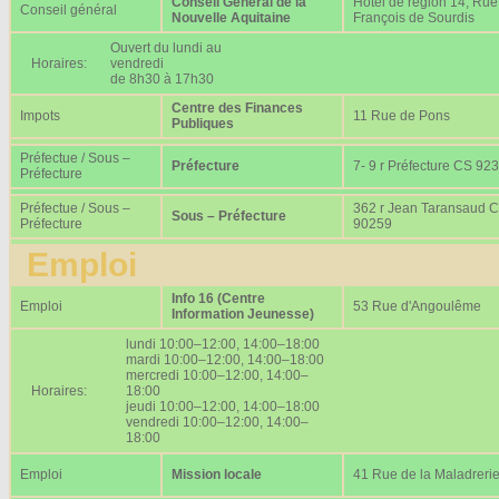
Conseil Général de la
Hôtel de région 14, Rue
Conseil général
Nouvelle Aquitaine
François de Sourdis
Ouvert du lundi au
Horaires:
vendredi
de 8h30 à 17h30
Centre des Finances
Impots
11 Rue de Pons
Publiques
Préfectue / Sous –
Préfecture
7- 9 r Préfecture CS 92
Préfecture
Préfectue / Sous –
362 r Jean Taransaud 
Sous – Préfecture
Préfecture
90259
Emploi
Info 16 (Centre
Emploi
53 Rue d'Angoulême
Information Jeunesse)
lundi 10:00–12:00, 14:00–18:00
mardi 10:00–12:00, 14:00–18:00
mercredi 10:00–12:00, 14:00–
Horaires:
18:00
jeudi 10:00–12:00, 14:00–18:00
vendredi 10:00–12:00, 14:00–
18:00
Emploi
Mission locale
41 Rue de la Maladreri