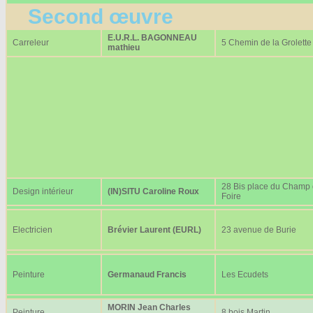
Second œuvre
E.U.R.L. BAGONNEAU
Carreleur
5 Chemin de la Grolette
mathieu
28 Bis place du Champ
Design intérieur
(IN)SITU Caroline Roux
Foire
Electricien
Brévier Laurent (EURL)
23 avenue de Burie
Peinture
Germanaud Francis
Les Ecudets
MORIN Jean Charles
Peinture
8 bois Martin