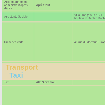
Accompagnement
administratif après
AprèsTout
décès
Villa François 1er 121
Assistante Sociale
boulevard Denfert Roc
Présence verte
46 rue du docteur Duros
Transport
Taxi
Taxi
Allo S.O.S Taxi