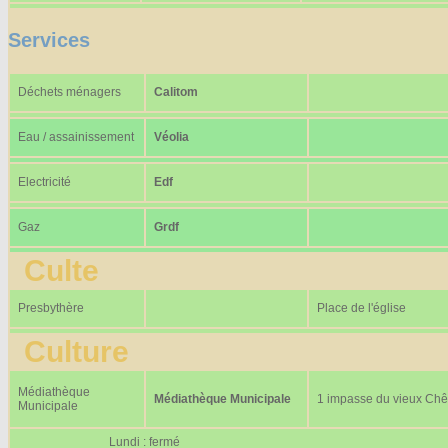
Services
Déchets ménagers
Calitom
Eau / assainissement
Véolia
Electricité
Edf
Gaz
Grdf
Culte
Presbythère
Place de l'église
Culture
Médiathèque
Médiathèque Municipale
1 impasse du vieux Ch
Municipale
Lundi : fermé