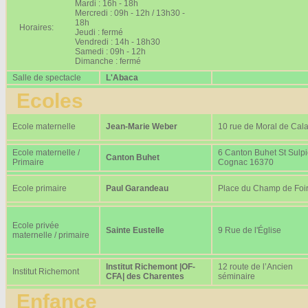
Mardi : 16h - 18h
Mercredi : 09h - 12h / 13h30 -
18h
Horaires:
Jeudi : fermé
Vendredi : 14h - 18h30
Samedi : 09h - 12h
Dimanche : fermé
Salle de spectacle
L'Abaca
Ecoles
Ecole maternelle
Jean-Marie Weber
10 rue de Moral de Cala
Ecole maternelle /
6 Canton Buhet St Sulp
Canton Buhet
Primaire
Cognac 16370
Ecole primaire
Paul Garandeau
Place du Champ de Foi
Ecole privée
Sainte Eustelle
9 Rue de l'Église
maternelle / primaire
Institut Richemont |OF-
12 route de l’Ancien
Institut Richemont
CFA| des Charentes
séminaire
Enfance