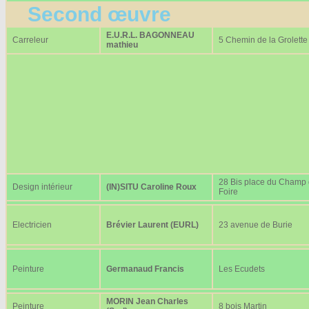
Second œuvre
E.U.R.L. BAGONNEAU
Carreleur
5 Chemin de la Grolette
mathieu
28 Bis place du Champ
Design intérieur
(IN)SITU Caroline Roux
Foire
Electricien
Brévier Laurent (EURL)
23 avenue de Burie
Peinture
Germanaud Francis
Les Ecudets
MORIN Jean Charles
Peinture
8 bois Martin