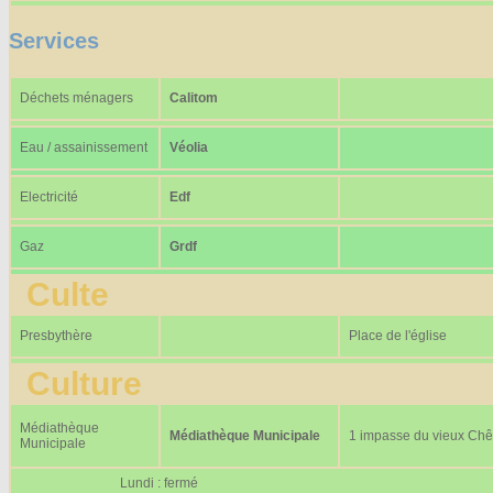
Services
Déchets ménagers
Calitom
Eau / assainissement
Véolia
Electricité
Edf
Gaz
Grdf
Culte
Presbythère
Place de l'église
Culture
Médiathèque
Médiathèque Municipale
1 impasse du vieux Ch
Municipale
Lundi : fermé