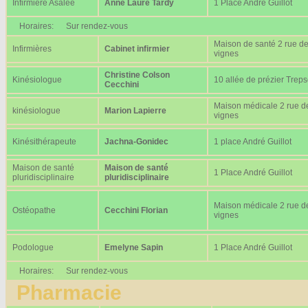
Infirmière Asalée
Anne Laure Tardy
1 Place André Guillot
Horaires:
Sur rendez-vous
Maison de santé 2 rue d
Infirmières
Cabinet infirmier
vignes
Christine Colson
Kinésiologue
10 allée de prézier Trep
Cecchini
Maison médicale 2 rue d
kinésiologue
Marion Lapierre
vignes
Kinésithérapeute
Jachna-Gonidec
1 place André Guillot
Maison de santé
Maison de santé
1 Place André Guillot
pluridisciplinaire
pluridisciplinaire
Maison médicale 2 rue d
Ostéopathe
Cecchini Florian
vignes
Podologue
Emelyne Sapin
1 Place André Guillot
Horaires:
Sur rendez-vous
Pharmacie