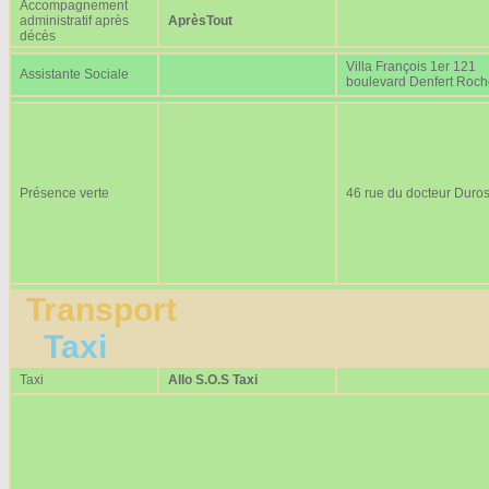
Accompagnement
administratif après
AprèsTout
décès
Villa François 1er 121
Assistante Sociale
boulevard Denfert Roc
Présence verte
46 rue du docteur Duros
Transport
Taxi
Taxi
Allo S.O.S Taxi