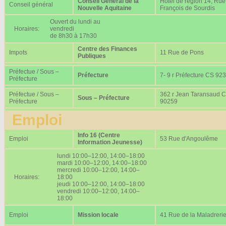
Conseil Général de la
Hôtel de région 14, Rue
Conseil général
Nouvelle Aquitaine
François de Sourdis
Ouvert du lundi au
Horaires:
vendredi
de 8h30 à 17h30
Centre des Finances
Impots
11 Rue de Pons
Publiques
Préfectue / Sous –
Préfecture
7- 9 r Préfecture CS 92
Préfecture
Préfectue / Sous –
362 r Jean Taransaud 
Sous – Préfecture
Préfecture
90259
Emploi
Info 16 (Centre
Emploi
53 Rue d'Angoulême
Information Jeunesse)
lundi 10:00–12:00, 14:00–18:00
mardi 10:00–12:00, 14:00–18:00
mercredi 10:00–12:00, 14:00–
Horaires:
18:00
jeudi 10:00–12:00, 14:00–18:00
vendredi 10:00–12:00, 14:00–
18:00
Emploi
Mission locale
41 Rue de la Maladreri