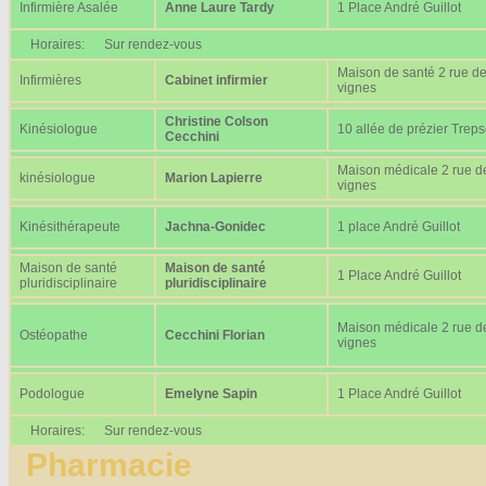
Infirmière Asalée
Anne Laure Tardy
1 Place André Guillot
Horaires:
Sur rendez-vous
Maison de santé 2 rue d
Infirmières
Cabinet infirmier
vignes
Christine Colson
Kinésiologue
10 allée de prézier Trep
Cecchini
Maison médicale 2 rue d
kinésiologue
Marion Lapierre
vignes
Kinésithérapeute
Jachna-Gonidec
1 place André Guillot
Maison de santé
Maison de santé
1 Place André Guillot
pluridisciplinaire
pluridisciplinaire
Maison médicale 2 rue d
Ostéopathe
Cecchini Florian
vignes
Podologue
Emelyne Sapin
1 Place André Guillot
Horaires:
Sur rendez-vous
Pharmacie