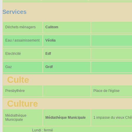
Services
Déchets ménagers
Calitom
Eau / assainissement
Véolia
Electricité
Edf
Gaz
Grdf
Culte
Presbythère
Place de l'église
Culture
Médiathèque
Médiathèque Municipale
1 impasse du vieux Ch
Municipale
Lundi : fermé