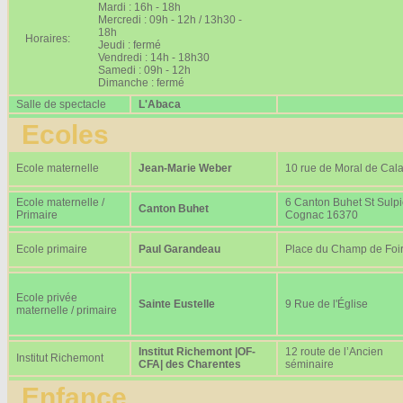
Mardi : 16h - 18h
Mercredi : 09h - 12h / 13h30 -
18h
Horaires:
Jeudi : fermé
Vendredi : 14h - 18h30
Samedi : 09h - 12h
Dimanche : fermé
Salle de spectacle
L'Abaca
Ecoles
Ecole maternelle
Jean-Marie Weber
10 rue de Moral de Cala
Ecole maternelle /
6 Canton Buhet St Sulp
Canton Buhet
Primaire
Cognac 16370
Ecole primaire
Paul Garandeau
Place du Champ de Foi
Ecole privée
Sainte Eustelle
9 Rue de l'Église
maternelle / primaire
Institut Richemont |OF-
12 route de l’Ancien
Institut Richemont
CFA| des Charentes
séminaire
Enfance