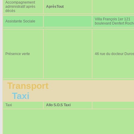
Accompagnement
administratif après
AprèsTout
décès
Villa François 1er 121
Assistante Sociale
boulevard Denfert Roc
Présence verte
46 rue du docteur Duros
Transport
Taxi
Taxi
Allo S.O.S Taxi