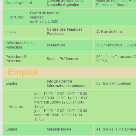
Conseil Général de la
Hôtel de région 14, Rue
Conseil général
Nouvelle Aquitaine
François de Sourdis
Ouvert du lundi au
Horaires:
vendredi
de 8h30 à 17h30
Centre des Finances
Impots
11 Rue de Pons
Publiques
Préfectue / Sous –
Préfecture
7- 9 r Préfecture CS 92
Préfecture
Préfectue / Sous –
362 r Jean Taransaud 
Sous – Préfecture
Préfecture
90259
Emploi
Info 16 (Centre
Emploi
53 Rue d'Angoulême
Information Jeunesse)
lundi 10:00–12:00, 14:00–18:00
mardi 10:00–12:00, 14:00–18:00
mercredi 10:00–12:00, 14:00–
Horaires:
18:00
jeudi 10:00–12:00, 14:00–18:00
vendredi 10:00–12:00, 14:00–
18:00
Emploi
Mission locale
41 Rue de la Maladreri