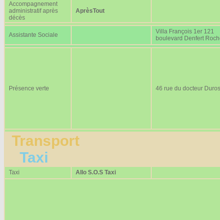
Accompagnement
administratif après
AprèsTout
décès
Villa François 1er 121
Assistante Sociale
boulevard Denfert Roc
Présence verte
46 rue du docteur Duros
Transport
Taxi
Taxi
Allo S.O.S Taxi