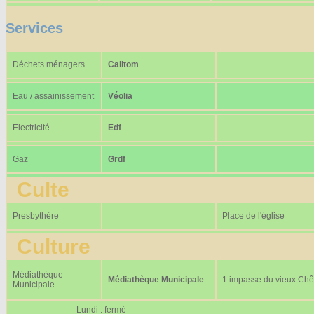
Services
Déchets ménagers
Calitom
Eau / assainissement
Véolia
Electricité
Edf
Gaz
Grdf
Culte
Presbythère
Place de l'église
Culture
Médiathèque
Médiathèque Municipale
1 impasse du vieux Ch
Municipale
Lundi : fermé