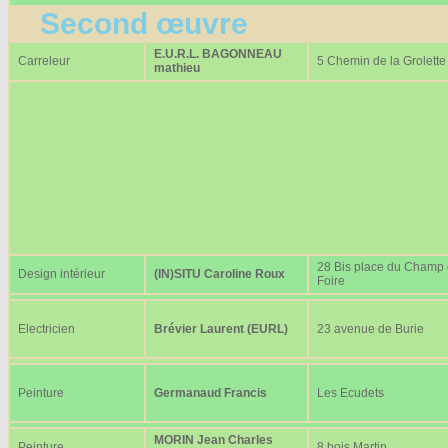
Second œuvre
E.U.R.L. BAGONNEAU
Carreleur
5 Chemin de la Grolette
mathieu
28 Bis place du Champ
Design intérieur
(IN)SITU Caroline Roux
Foire
Electricien
Brévier Laurent (EURL)
23 avenue de Burie
Peinture
Germanaud Francis
Les Ecudets
MORIN Jean Charles
Peinture
8 bois Martin