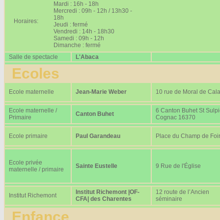
Mardi : 16h - 18h
Mercredi : 09h - 12h / 13h30 -
18h
Horaires:
Jeudi : fermé
Vendredi : 14h - 18h30
Samedi : 09h - 12h
Dimanche : fermé
Salle de spectacle
L'Abaca
Ecoles
Ecole maternelle
Jean-Marie Weber
10 rue de Moral de Cala
Ecole maternelle /
6 Canton Buhet St Sulp
Canton Buhet
Primaire
Cognac 16370
Ecole primaire
Paul Garandeau
Place du Champ de Foi
Ecole privée
Sainte Eustelle
9 Rue de l'Église
maternelle / primaire
Institut Richemont |OF-
12 route de l’Ancien
Institut Richemont
CFA| des Charentes
séminaire
Enfance