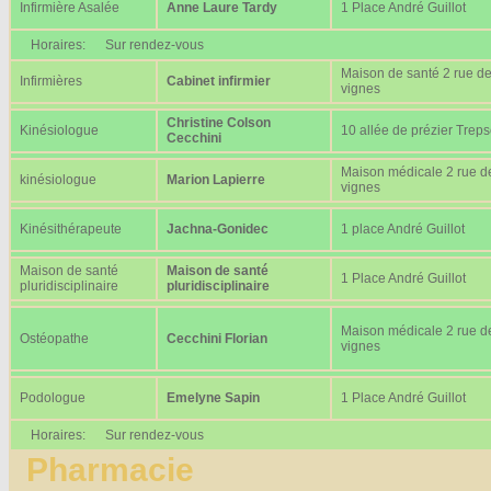
Infirmière Asalée
Anne Laure Tardy
1 Place André Guillot
Horaires:
Sur rendez-vous
Maison de santé 2 rue d
Infirmières
Cabinet infirmier
vignes
Christine Colson
Kinésiologue
10 allée de prézier Trep
Cecchini
Maison médicale 2 rue d
kinésiologue
Marion Lapierre
vignes
Kinésithérapeute
Jachna-Gonidec
1 place André Guillot
Maison de santé
Maison de santé
1 Place André Guillot
pluridisciplinaire
pluridisciplinaire
Maison médicale 2 rue d
Ostéopathe
Cecchini Florian
vignes
Podologue
Emelyne Sapin
1 Place André Guillot
Horaires:
Sur rendez-vous
Pharmacie