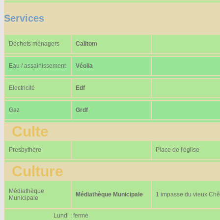
Services
Déchets ménagers
Calitom
Eau / assainissement
Véolia
Electricité
Edf
Gaz
Grdf
Culte
Presbythère
Place de l'église
Culture
Médiathèque
Médiathèque Municipale
1 impasse du vieux Ch
Municipale
Lundi : fermé