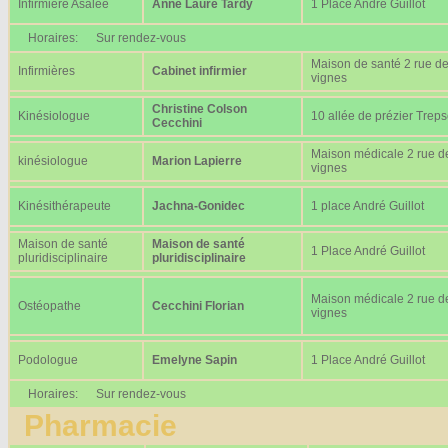
Infirmière Asalée
Anne Laure Tardy
1 Place André Guillot
Horaires:
Sur rendez-vous
Maison de santé 2 rue d
Infirmières
Cabinet infirmier
vignes
Christine Colson
Kinésiologue
10 allée de prézier Trep
Cecchini
Maison médicale 2 rue d
kinésiologue
Marion Lapierre
vignes
Kinésithérapeute
Jachna-Gonidec
1 place André Guillot
Maison de santé
Maison de santé
1 Place André Guillot
pluridisciplinaire
pluridisciplinaire
Maison médicale 2 rue d
Ostéopathe
Cecchini Florian
vignes
Podologue
Emelyne Sapin
1 Place André Guillot
Horaires:
Sur rendez-vous
Pharmacie