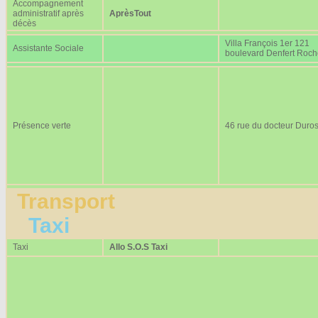
Accompagnement
administratif après
AprèsTout
décès
Villa François 1er 121
Assistante Sociale
boulevard Denfert Roc
Présence verte
46 rue du docteur Duros
Transport
Taxi
Taxi
Allo S.O.S Taxi