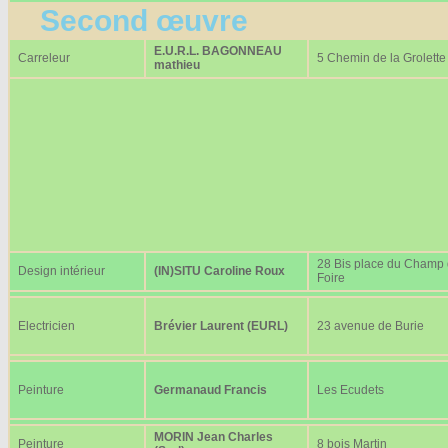
Second œuvre
E.U.R.L. BAGONNEAU
Carreleur
5 Chemin de la Grolette
mathieu
28 Bis place du Champ
Design intérieur
(IN)SITU Caroline Roux
Foire
Electricien
Brévier Laurent (EURL)
23 avenue de Burie
Peinture
Germanaud Francis
Les Ecudets
MORIN Jean Charles
Peinture
8 bois Martin