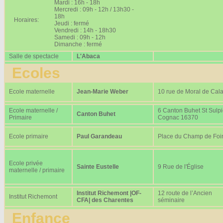
Mardi : 16h - 18h
Mercredi : 09h - 12h / 13h30 -
18h
Horaires:
Jeudi : fermé
Vendredi : 14h - 18h30
Samedi : 09h - 12h
Dimanche : fermé
Salle de spectacle
L'Abaca
Ecoles
Ecole maternelle
Jean-Marie Weber
10 rue de Moral de Cala
Ecole maternelle /
6 Canton Buhet St Sulp
Canton Buhet
Primaire
Cognac 16370
Ecole primaire
Paul Garandeau
Place du Champ de Foi
Ecole privée
Sainte Eustelle
9 Rue de l'Église
maternelle / primaire
Institut Richemont |OF-
12 route de l’Ancien
Institut Richemont
CFA| des Charentes
séminaire
Enfance