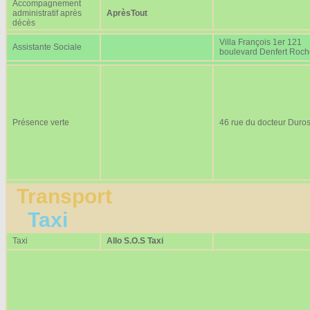
Accompagnement
administratif après
AprèsTout
décès
Villa François 1er 121
Assistante Sociale
boulevard Denfert Roc
Présence verte
46 rue du docteur Duros
Transport
Taxi
Taxi
Allo S.O.S Taxi