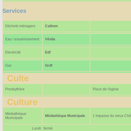
Services
Déchets ménagers
Calitom
Eau / assainissement
Véolia
Electricité
Edf
Gaz
Grdf
Culte
Presbythère
Place de l'église
Culture
Médiathèque
Médiathèque Municipale
1 impasse du vieux Ch
Municipale
Lundi : fermé