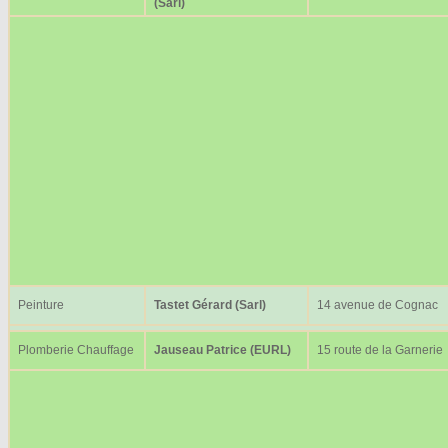
(Sarl)
Peinture
Tastet Gérard (Sarl)
14 avenue de Cognac
Plomberie Chauffage
Jauseau Patrice (EURL)
15 route de la Garnerie