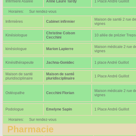
Infirmière Asalée
Anne Laure Tardy
1 Place André Guillot
Horaires:
Sur rendez-vous
Maison de santé 2 rue d
Infirmières
Cabinet infirmier
vignes
Christine Colson
Kinésiologue
10 allée de prézier Trep
Cecchini
Maison médicale 2 rue d
kinésiologue
Marion Lapierre
vignes
Kinésithérapeute
Jachna-Gonidec
1 place André Guillot
Maison de santé
Maison de santé
1 Place André Guillot
pluridisciplinaire
pluridisciplinaire
Maison médicale 2 rue d
Ostéopathe
Cecchini Florian
vignes
Podologue
Emelyne Sapin
1 Place André Guillot
Horaires:
Sur rendez-vous
Pharmacie