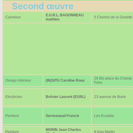
Second œuvre
E.U.R.L. BAGONNEAU
Carreleur
5 Chemin de la Grolette
mathieu
28 Bis place du Champ
Design intérieur
(IN)SITU Caroline Roux
Foire
Electricien
Brévier Laurent (EURL)
23 avenue de Burie
Peinture
Germanaud Francis
Les Ecudets
MORIN Jean Charles
Peinture
8 bois Martin