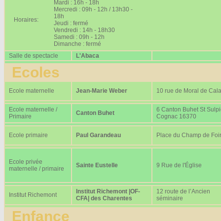
Mardi : 16h - 18h
Mercredi : 09h - 12h / 13h30 -
18h
Horaires:
Jeudi : fermé
Vendredi : 14h - 18h30
Samedi : 09h - 12h
Dimanche : fermé
Salle de spectacle
L'Abaca
Ecoles
Ecole maternelle
Jean-Marie Weber
10 rue de Moral de Cala
Ecole maternelle /
6 Canton Buhet St Sulp
Canton Buhet
Primaire
Cognac 16370
Ecole primaire
Paul Garandeau
Place du Champ de Foi
Ecole privée
Sainte Eustelle
9 Rue de l'Église
maternelle / primaire
Institut Richemont |OF-
12 route de l’Ancien
Institut Richemont
CFA| des Charentes
séminaire
Enfance