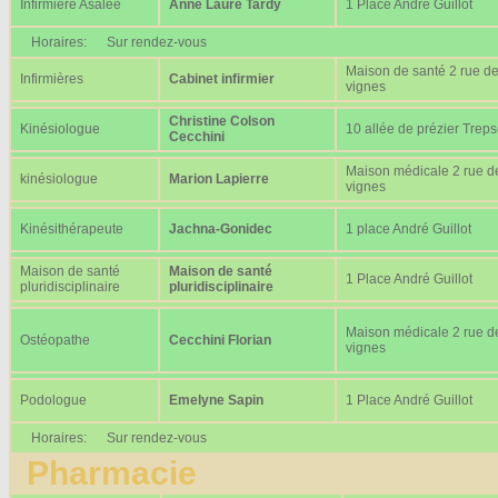
Infirmière Asalée
Anne Laure Tardy
1 Place André Guillot
Horaires:
Sur rendez-vous
Maison de santé 2 rue d
Infirmières
Cabinet infirmier
vignes
Christine Colson
Kinésiologue
10 allée de prézier Trep
Cecchini
Maison médicale 2 rue d
kinésiologue
Marion Lapierre
vignes
Kinésithérapeute
Jachna-Gonidec
1 place André Guillot
Maison de santé
Maison de santé
1 Place André Guillot
pluridisciplinaire
pluridisciplinaire
Maison médicale 2 rue d
Ostéopathe
Cecchini Florian
vignes
Podologue
Emelyne Sapin
1 Place André Guillot
Horaires:
Sur rendez-vous
Pharmacie