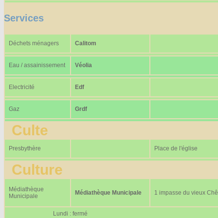
Services
Déchets ménagers
Calitom
Eau / assainissement
Véolia
Electricité
Edf
Gaz
Grdf
Culte
Presbythère
Place de l'église
Culture
Médiathèque
Médiathèque Municipale
1 impasse du vieux Ch
Municipale
Lundi : fermé