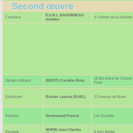
Second œuvre
E.U.R.L. BAGONNEAU
Carreleur
5 Chemin de la Grolette
mathieu
28 Bis place du Champ
Design intérieur
(IN)SITU Caroline Roux
Foire
Electricien
Brévier Laurent (EURL)
23 avenue de Burie
Peinture
Germanaud Francis
Les Ecudets
MORIN Jean Charles
Peinture
8 bois Martin