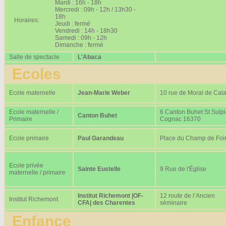
Mardi : 16h - 18h
Mercredi : 09h - 12h / 13h30 -
18h
Horaires:
Jeudi : fermé
Vendredi : 14h - 18h30
Samedi : 09h - 12h
Dimanche : fermé
Salle de spectacle
L'Abaca
Ecoles
Ecole maternelle
Jean-Marie Weber
10 rue de Moral de Cala
Ecole maternelle /
6 Canton Buhet St Sulp
Canton Buhet
Primaire
Cognac 16370
Ecole primaire
Paul Garandeau
Place du Champ de Foi
Ecole privée
Sainte Eustelle
9 Rue de l'Église
maternelle / primaire
Institut Richemont |OF-
12 route de l’Ancien
Institut Richemont
CFA| des Charentes
séminaire
Enfance