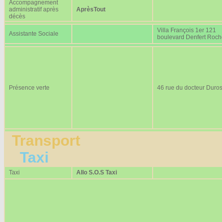
Accompagnement
administratif après
AprèsTout
décès
Villa François 1er 121
Assistante Sociale
boulevard Denfert Roc
Présence verte
46 rue du docteur Duros
Transport
Taxi
Taxi
Allo S.O.S Taxi