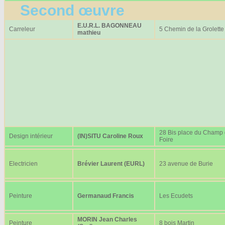
Second œuvre
E.U.R.L. BAGONNEAU
Carreleur
5 Chemin de la Grolette
mathieu
28 Bis place du Champ
Design intérieur
(IN)SITU Caroline Roux
Foire
Electricien
Brévier Laurent (EURL)
23 avenue de Burie
Peinture
Germanaud Francis
Les Ecudets
MORIN Jean Charles
Peinture
8 bois Martin