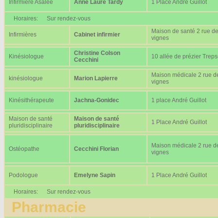
Infirmière Asalée
Anne Laure Tardy
1 Place André Guillot
Horaires:
Sur rendez-vous
Maison de santé 2 rue d
Infirmières
Cabinet infirmier
vignes
Christine Colson
Kinésiologue
10 allée de prézier Trep
Cecchini
Maison médicale 2 rue d
kinésiologue
Marion Lapierre
vignes
Kinésithérapeute
Jachna-Gonidec
1 place André Guillot
Maison de santé
Maison de santé
1 Place André Guillot
pluridisciplinaire
pluridisciplinaire
Maison médicale 2 rue d
Ostéopathe
Cecchini Florian
vignes
Podologue
Emelyne Sapin
1 Place André Guillot
Horaires:
Sur rendez-vous
Pharmacie