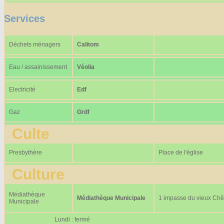
Services
Déchets ménagers
Calitom
Eau / assainissement
Véolia
Electricité
Edf
Gaz
Grdf
Culte
Presbythère
Place de l'église
Culture
Médiathèque
Médiathèque Municipale
1 impasse du vieux Ch
Municipale
Lundi : fermé