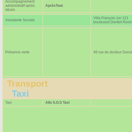
Accompagnement
administratif après
AprèsTout
décès
Villa François 1er 121
Assistante Sociale
boulevard Denfert Roc
Présence verte
46 rue du docteur Duros
Transport
Taxi
Taxi
Allo S.O.S Taxi