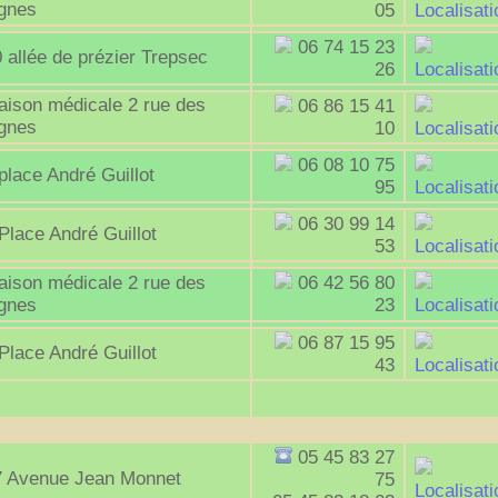
ignes
05
Localisati
06 74 15 23
 allée de prézier Trepsec
26
Localisati
aison médicale 2 rue des
06 86 15 41
ignes
10
Localisati
06 08 10 75
place André Guillot
95
Localisati
06 30 99 14
Place André Guillot
53
Localisati
aison médicale 2 rue des
06 42 56 80
ignes
23
Localisati
06 87 15 95
Place André Guillot
43
Localisati
05 45 83 27
7 Avenue Jean Monnet
75
Localisati