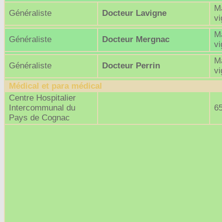
Ma
Généraliste
Docteur Lavigne
v
Ma
Généraliste
Docteur Mergnac
v
Ma
Généraliste
Docteur Perrin
v
Médical et para médical
Centre Hospitalier
Intercommunal du
6
Pays de Cognac