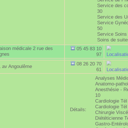
Service des c
30
Service des U
Service Gynéc
50
Service Soins
Soins de suite
aison médicale 2 rue des
05 45 83 10
ignes
97
Localisati
08 26 20 70
1 av Angoulême
61
Localisati
Analyses Médic
Anatomo-pathol
Anesthésie - Ré
10
Cardiologie Tél
Cardiologie Tél
Détails:
Chirurgie Viscé
Diététicienne T
Gastro-Entérolo