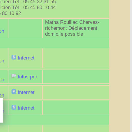
cien Tél : 05 45 32 31 55
cien Tél : 05 45 80 10 44
5 80 10 92
Matha Rouillac Cherves-
richemont Déplacement
on
domicile possible
Internet
on
Infos pro
on
Internet
on
Internet
on