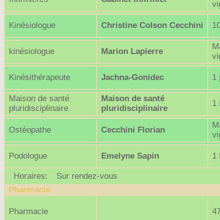
v
Kinésiologue
Christine Colson Cecchini
10
M
kinésiologue
Marion Lapierre
v
Kinésithérapeute
Jachna-Gonidec
1 
Maison de santé
Maison de santé
1 
pluridisciplinaire
pluridisciplinaire
M
Ostéopathe
Cecchini Florian
v
Podologue
Emelyne Sapin
1 
Horaires:
Sur rendez-vous
Pharmacie
Pharmacie
4