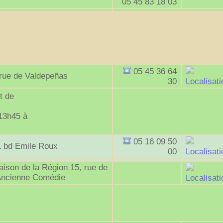
05 45 83 18 03
05 45 36 64
rue de Valdepeñas
30
Localisati
t de
 13h45 à
05 16 09 50
1 bd Emile Roux
00
Localisati
ison de la Région 15, rue de
'Ancienne Comédie
Localisati