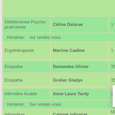
Diététicienne Psycho-
Céline Delarue
1 
praticienne
Horaires:
sur rendez-vous
Ergothérapeute
Martine Cadène
1 
Etiopathe
Deslandes Olivier
3
Etiopathe
Grelier Gladys
3
Infirmière Asalée
Anne Laure Tardy
1 
Horaires:
Sur rendez-vous
Ma
Infirmières
Cabinet infirmier