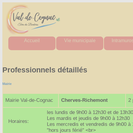
Accueil
Vie municipale
Intramuro
Mairie
Horaires des mairies
Agenda Intr
Agglo
Charte commune nouvelle
Actualité Int
Département
Les élus
Les aler
Professionnels détaillés
Région
Actes administratifs
Actes administ
Comptes rendus et
Perdu / T
délibérations
Mairie
Tout Intra
du conseil municipal
Espace France Services
Mairie Val-de-Cognac
Cherves-Richemont
2
Admin
les lundis de 9h00 à 12h30 et de 13h3
Les mardis et jeudis de 9h00 à 12h30
Horaires:
Les mercredis et vendredis de 9h00 à
"hors jours férié" <br>