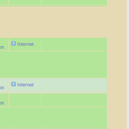
Internet
on
Internet
on
on