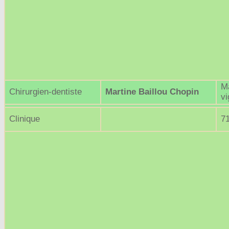
M
Chirurgien-dentiste
Martine Baillou Chopin
v
Clinique
7