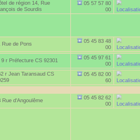
tel de région 14, Rue
05 57 57 80
ançois de Sourdis
00
Localisati
05 45 83 48
1 Rue de Pons
00
Localisati
05 45 97 61
 9 r Préfecture CS 92301
00
Localisati
62 r Jean Taransaud CS
05 45 82 00
0259
60
Localisati
05 45 82 62
3 Rue d'Angoulême
00
Localisati