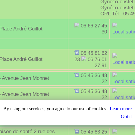
Gynéco-obstétri
Gynéco-obstétri
ORL Tél : 05 4
06 66 27 45
Place André Guillot
30
Localisati
05 45 81 62
Place André Guillot
23
06 76 01
Localisati
27 91
05 45 36 48
5 Avenue Jean Monnet
22
Localisati
05 45 36 48
5 Avenue Jean Monnet
22
Localisati
07 65 72 97
By using our services, you agree to our use of cookies.
Learn more
Place André Guillot
84
Localisati
Got it
ison de santé 2 rue des
05 45 83 25