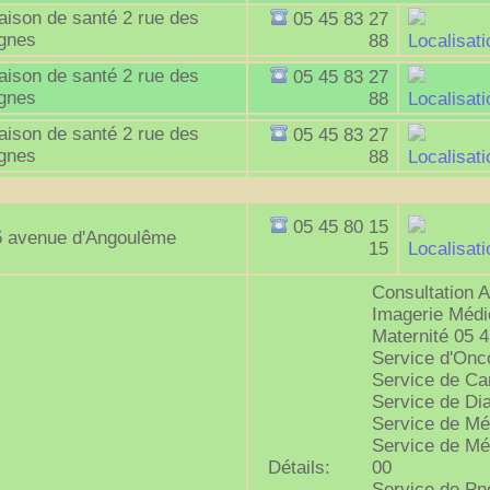
ison de santé 2 rue des
05 45 83 27
ignes
88
Localisati
ison de santé 2 rue des
05 45 83 27
ignes
88
Localisati
ison de santé 2 rue des
05 45 83 27
ignes
88
Localisati
05 45 80 15
5 avenue d'Angoulême
15
Localisati
Consultation A
Imagerie Médi
Maternité 05 4
Service d'Onc
Service de Car
Service de Dia
Service de Mé
Service de Mé
Détails:
00
Service de Pn