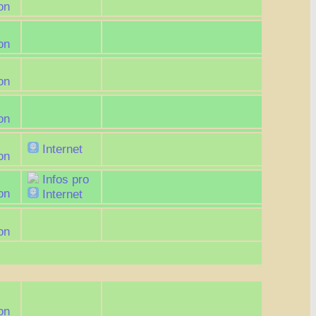
on
on
on
on
Internet
on
Infos pro
on
Internet
on
on