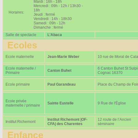
Mardi : 16h - 18h
Mercredi : 09h - 12h / 13h30 -
18h
Horaires:
Jeudi : fermé
Vendredi : 14h - 18h30
Samedi : 09h - 12h
Dimanche : fermé
Salle de spectacle
L'Abaca
Ecoles
Ecole maternelle
Jean-Marie Weber
10 rue de Moral de Cala
Ecole maternelle /
6 Canton Buhet St Sulp
Canton Buhet
Primaire
Cognac 16370
Ecole primaire
Paul Garandeau
Place du Champ de Foi
Ecole privée
Sainte Eustelle
9 Rue de l'Église
maternelle / primaire
Institut Richemont |OF-
12 route de l’Ancien
Institut Richemont
CFA| des Charentes
séminaire
Enfance