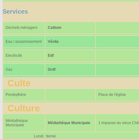
Services
Déchets ménagers
Calitom
Eau / assainissement
Véolia
Electricité
Edf
Gaz
Grdf
Culte
Presbythère
Place de l'église
Culture
Médiathèque
Médiathèque Municipale
1 impasse du vieux Ch
Municipale
Lundi : fermé