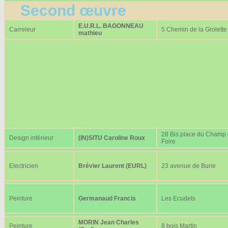
Second œuvre
E.U.R.L. BAGONNEAU
Carreleur
5 Chemin de la Grolette
mathieu
28 Bis place du Champ
Design intérieur
(IN)SITU Caroline Roux
Foire
Electricien
Brévier Laurent (EURL)
23 avenue de Burie
Peinture
Germanaud Francis
Les Ecudets
MORIN Jean Charles
Peinture
8 bois Martin