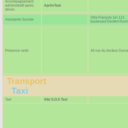
Accompagnement
administratif après
AprèsTout
décès
Villa François 1er 121
Assistante Sociale
boulevard Denfert Roc
Présence verte
46 rue du docteur Duros
Transport
Taxi
Taxi
Allo S.O.S Taxi