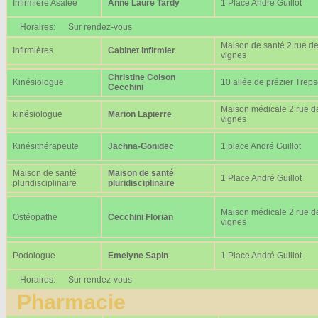
Infirmière Asalée
Anne Laure Tardy
1 Place André Guillot
Horaires:
Sur rendez-vous
Maison de santé 2 rue d
Infirmières
Cabinet infirmier
vignes
Christine Colson
Kinésiologue
10 allée de prézier Trep
Cecchini
Maison médicale 2 rue d
kinésiologue
Marion Lapierre
vignes
Kinésithérapeute
Jachna-Gonidec
1 place André Guillot
Maison de santé
Maison de santé
1 Place André Guillot
pluridisciplinaire
pluridisciplinaire
Maison médicale 2 rue d
Ostéopathe
Cecchini Florian
vignes
Podologue
Emelyne Sapin
1 Place André Guillot
Horaires:
Sur rendez-vous
Pharmacie