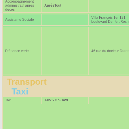
Accompagnement
administratif après
AprèsTout
décès
Villa François 1er 121
Assistante Sociale
boulevard Denfert Roc
Présence verte
46 rue du docteur Duros
Transport
Taxi
Taxi
Allo S.O.S Taxi