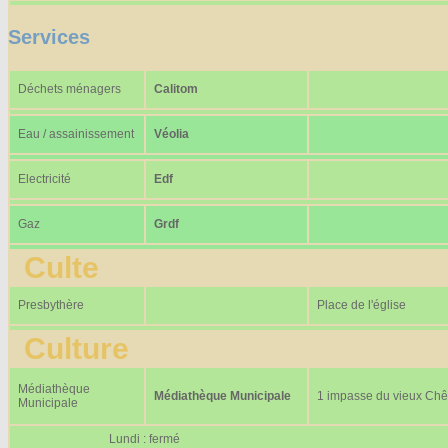
Services
Déchets ménagers
Calitom
Eau / assainissement
Véolia
Electricité
Edf
Gaz
Grdf
Culte
Presbythère
Place de l'église
Culture
Médiathèque
Médiathèque Municipale
1 impasse du vieux Ch
Municipale
Lundi : fermé