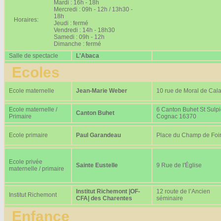
Mardi : 16h - 18h
Mercredi : 09h - 12h / 13h30 -
18h
Horaires:
Jeudi : fermé
Vendredi : 14h - 18h30
Samedi : 09h - 12h
Dimanche : fermé
Salle de spectacle
L'Abaca
Ecoles
Ecole maternelle
Jean-Marie Weber
10 rue de Moral de Cala
Ecole maternelle /
6 Canton Buhet St Sulp
Canton Buhet
Primaire
Cognac 16370
Ecole primaire
Paul Garandeau
Place du Champ de Foi
Ecole privée
Sainte Eustelle
9 Rue de l'Église
maternelle / primaire
Institut Richemont |OF-
12 route de l’Ancien
Institut Richemont
CFA| des Charentes
séminaire
Enfance