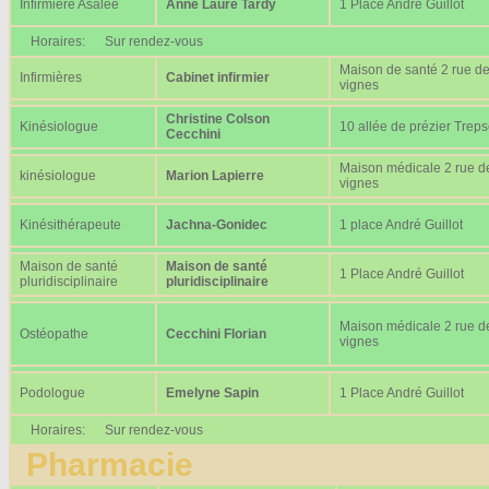
Infirmière Asalée
Anne Laure Tardy
1 Place André Guillot
Horaires:
Sur rendez-vous
Maison de santé 2 rue d
Infirmières
Cabinet infirmier
vignes
Christine Colson
Kinésiologue
10 allée de prézier Trep
Cecchini
Maison médicale 2 rue d
kinésiologue
Marion Lapierre
vignes
Kinésithérapeute
Jachna-Gonidec
1 place André Guillot
Maison de santé
Maison de santé
1 Place André Guillot
pluridisciplinaire
pluridisciplinaire
Maison médicale 2 rue d
Ostéopathe
Cecchini Florian
vignes
Podologue
Emelyne Sapin
1 Place André Guillot
Horaires:
Sur rendez-vous
Pharmacie