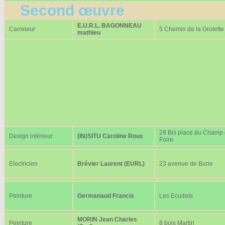
Second œuvre
E.U.R.L. BAGONNEAU
Carreleur
5 Chemin de la Grolette
mathieu
28 Bis place du Champ
Design intérieur
(IN)SITU Caroline Roux
Foire
Electricien
Brévier Laurent (EURL)
23 avenue de Burie
Peinture
Germanaud Francis
Les Ecudets
MORIN Jean Charles
Peinture
8 bois Martin