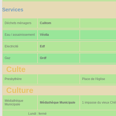
Services
Déchets ménagers
Calitom
Eau / assainissement
Véolia
Electricité
Edf
Gaz
Grdf
Culte
Presbythère
Place de l'église
Culture
Médiathèque
Médiathèque Municipale
1 impasse du vieux Ch
Municipale
Lundi : fermé