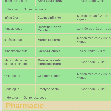
Infirmière Asalée
Anne Laure Tardy
1 Place André Guillot
Horaires:
Sur rendez-vous
Maison de santé 2 rue d
Infirmières
Cabinet infirmier
vignes
Christine Colson
Kinésiologue
10 allée de prézier Trep
Cecchini
Maison médicale 2 rue d
kinésiologue
Marion Lapierre
vignes
Kinésithérapeute
Jachna-Gonidec
1 place André Guillot
Maison de santé
Maison de santé
1 Place André Guillot
pluridisciplinaire
pluridisciplinaire
Maison médicale 2 rue d
Ostéopathe
Cecchini Florian
vignes
Podologue
Emelyne Sapin
1 Place André Guillot
Horaires:
Sur rendez-vous
Pharmacie