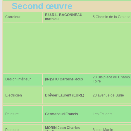
Second œuvre
E.U.R.L. BAGONNEAU
Carreleur
5 Chemin de la Grolette
mathieu
28 Bis place du Champ
Design intérieur
(IN)SITU Caroline Roux
Foire
Electricien
Brévier Laurent (EURL)
23 avenue de Burie
Peinture
Germanaud Francis
Les Ecudets
MORIN Jean Charles
Peinture
8 bois Martin