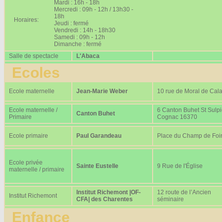
Mardi : 16h - 18h
Mercredi : 09h - 12h / 13h30 -
18h
Horaires:
Jeudi : fermé
Vendredi : 14h - 18h30
Samedi : 09h - 12h
Dimanche : fermé
Salle de spectacle
L'Abaca
Ecoles
Ecole maternelle
Jean-Marie Weber
10 rue de Moral de Cala
Ecole maternelle /
6 Canton Buhet St Sulp
Canton Buhet
Primaire
Cognac 16370
Ecole primaire
Paul Garandeau
Place du Champ de Foi
Ecole privée
Sainte Eustelle
9 Rue de l'Église
maternelle / primaire
Institut Richemont |OF-
12 route de l’Ancien
Institut Richemont
CFA| des Charentes
séminaire
Enfance