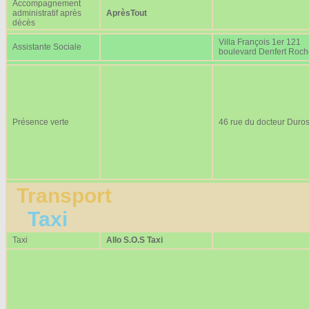
Accompagnement
administratif après
AprèsTout
décès
Villa François 1er 121
Assistante Sociale
boulevard Denfert Roc
Présence verte
46 rue du docteur Duros
Transport
Taxi
Taxi
Allo S.O.S Taxi