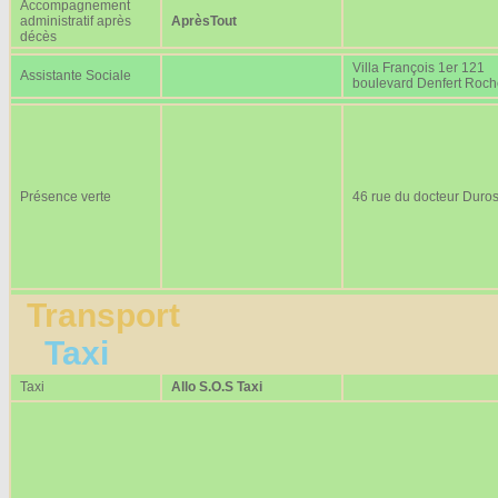
Accompagnement
administratif après
AprèsTout
décès
Villa François 1er 121
Assistante Sociale
boulevard Denfert Roc
Présence verte
46 rue du docteur Duros
Transport
Taxi
Taxi
Allo S.O.S Taxi