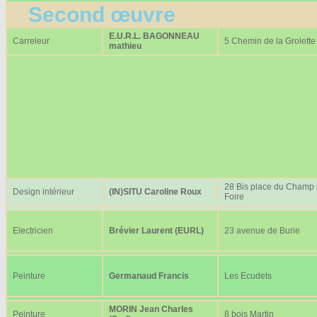
Second œuvre
E.U.R.L. BAGONNEAU
Carreleur
5 Chemin de la Grolette
mathieu
28 Bis place du Champ
Design intérieur
(IN)SITU Caroline Roux
Foire
Electricien
Brévier Laurent (EURL)
23 avenue de Burie
Peinture
Germanaud Francis
Les Ecudets
MORIN Jean Charles
Peinture
8 bois Martin