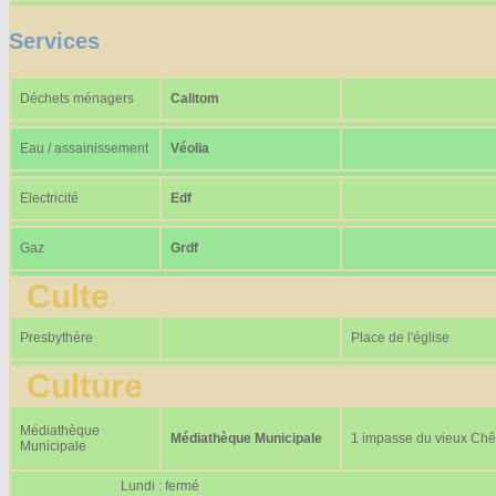
Services
Déchets ménagers
Calitom
Eau / assainissement
Véolia
Electricité
Edf
Gaz
Grdf
Culte
Presbythère
Place de l'église
Culture
Médiathèque
Médiathèque Municipale
1 impasse du vieux Ch
Municipale
Lundi : fermé