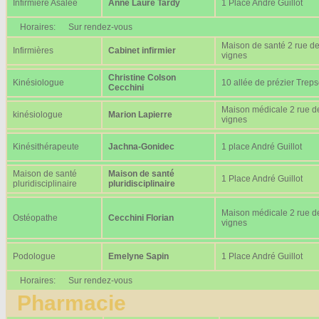
Infirmière Asalée
Anne Laure Tardy
1 Place André Guillot
Horaires:
Sur rendez-vous
Maison de santé 2 rue d
Infirmières
Cabinet infirmier
vignes
Christine Colson
Kinésiologue
10 allée de prézier Trep
Cecchini
Maison médicale 2 rue d
kinésiologue
Marion Lapierre
vignes
Kinésithérapeute
Jachna-Gonidec
1 place André Guillot
Maison de santé
Maison de santé
1 Place André Guillot
pluridisciplinaire
pluridisciplinaire
Maison médicale 2 rue d
Ostéopathe
Cecchini Florian
vignes
Podologue
Emelyne Sapin
1 Place André Guillot
Horaires:
Sur rendez-vous
Pharmacie