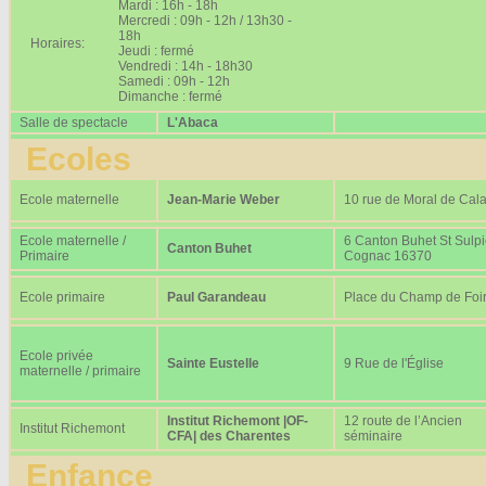
Mardi : 16h - 18h
Mercredi : 09h - 12h / 13h30 -
18h
Horaires:
Jeudi : fermé
Vendredi : 14h - 18h30
Samedi : 09h - 12h
Dimanche : fermé
Salle de spectacle
L'Abaca
Ecoles
Ecole maternelle
Jean-Marie Weber
10 rue de Moral de Cala
Ecole maternelle /
6 Canton Buhet St Sulp
Canton Buhet
Primaire
Cognac 16370
Ecole primaire
Paul Garandeau
Place du Champ de Foi
Ecole privée
Sainte Eustelle
9 Rue de l'Église
maternelle / primaire
Institut Richemont |OF-
12 route de l’Ancien
Institut Richemont
CFA| des Charentes
séminaire
Enfance