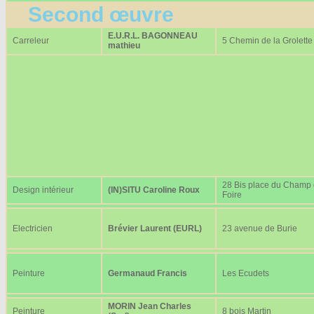
Second œuvre
E.U.R.L. BAGONNEAU
Carreleur
5 Chemin de la Grolette
mathieu
28 Bis place du Champ
Design intérieur
(IN)SITU Caroline Roux
Foire
Electricien
Brévier Laurent (EURL)
23 avenue de Burie
Peinture
Germanaud Francis
Les Ecudets
MORIN Jean Charles
Peinture
8 bois Martin