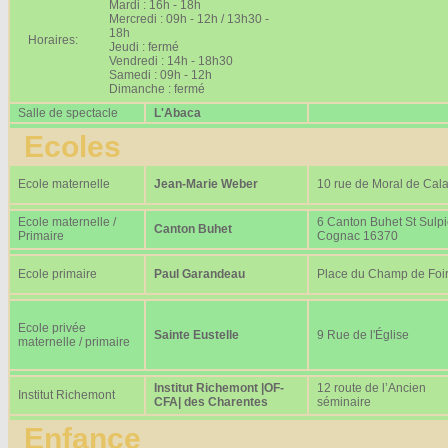
Mardi : 16h - 18h
Mercredi : 09h - 12h / 13h30 -
18h
Horaires:
Jeudi : fermé
Vendredi : 14h - 18h30
Samedi : 09h - 12h
Dimanche : fermé
Salle de spectacle
L'Abaca
Ecoles
Ecole maternelle
Jean-Marie Weber
10 rue de Moral de Cala
Ecole maternelle /
6 Canton Buhet St Sulp
Canton Buhet
Primaire
Cognac 16370
Ecole primaire
Paul Garandeau
Place du Champ de Foi
Ecole privée
Sainte Eustelle
9 Rue de l'Église
maternelle / primaire
Institut Richemont |OF-
12 route de l’Ancien
Institut Richemont
CFA| des Charentes
séminaire
Enfance