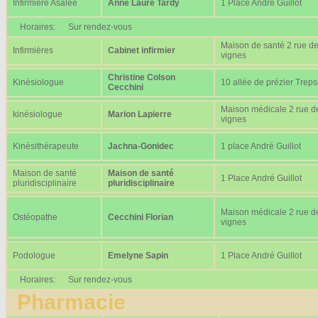
Infirmière Asalée
Anne Laure Tardy
1 Place André Guillot
Horaires:
Sur rendez-vous
Maison de santé 2 rue d
Infirmières
Cabinet infirmier
vignes
Christine Colson
Kinésiologue
10 allée de prézier Trep
Cecchini
Maison médicale 2 rue d
kinésiologue
Marion Lapierre
vignes
Kinésithérapeute
Jachna-Gonidec
1 place André Guillot
Maison de santé
Maison de santé
1 Place André Guillot
pluridisciplinaire
pluridisciplinaire
Maison médicale 2 rue d
Ostéopathe
Cecchini Florian
vignes
Podologue
Emelyne Sapin
1 Place André Guillot
Horaires:
Sur rendez-vous
Pharmacie