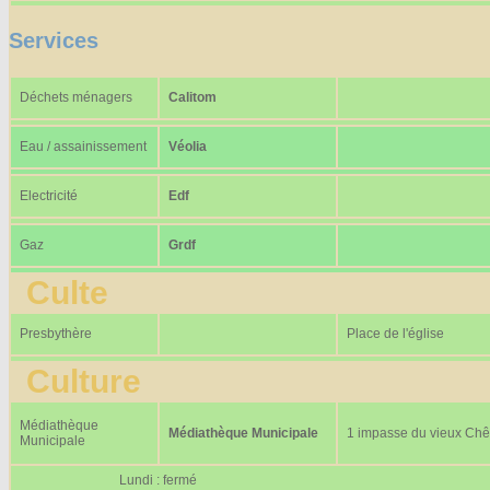
Services
Déchets ménagers
Calitom
Eau / assainissement
Véolia
Electricité
Edf
Gaz
Grdf
Culte
Presbythère
Place de l'église
Culture
Médiathèque
Médiathèque Municipale
1 impasse du vieux Ch
Municipale
Lundi : fermé