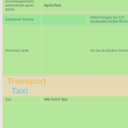
Accompagnement
administratif après
AprèsTout
décès
Villa François 1er 121
Assistante Sociale
boulevard Denfert Roc
Présence verte
46 rue du docteur Duros
Transport
Taxi
Taxi
Allo S.O.S Taxi