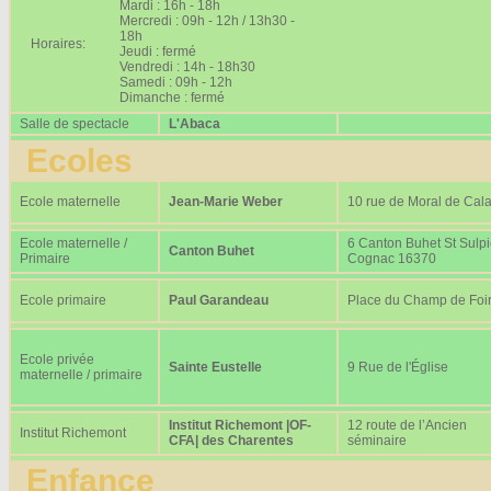
Mardi : 16h - 18h
Mercredi : 09h - 12h / 13h30 -
18h
Horaires:
Jeudi : fermé
Vendredi : 14h - 18h30
Samedi : 09h - 12h
Dimanche : fermé
Salle de spectacle
L'Abaca
Ecoles
Ecole maternelle
Jean-Marie Weber
10 rue de Moral de Cala
Ecole maternelle /
6 Canton Buhet St Sulp
Canton Buhet
Primaire
Cognac 16370
Ecole primaire
Paul Garandeau
Place du Champ de Foi
Ecole privée
Sainte Eustelle
9 Rue de l'Église
maternelle / primaire
Institut Richemont |OF-
12 route de l’Ancien
Institut Richemont
CFA| des Charentes
séminaire
Enfance