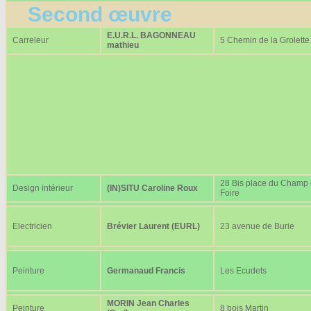
Second œuvre
E.U.R.L. BAGONNEAU
Carreleur
5 Chemin de la Grolette
mathieu
28 Bis place du Champ
Design intérieur
(IN)SITU Caroline Roux
Foire
Electricien
Brévier Laurent (EURL)
23 avenue de Burie
Peinture
Germanaud Francis
Les Ecudets
MORIN Jean Charles
Peinture
8 bois Martin