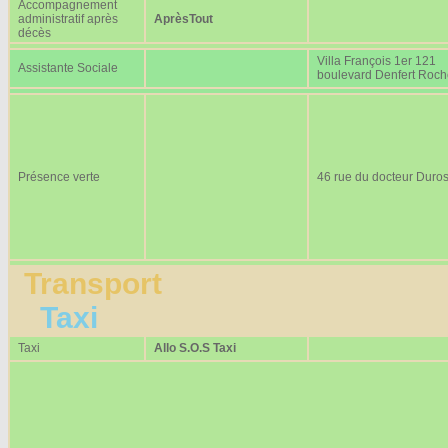
Accompagnement
administratif après
AprèsTout
décès
Villa François 1er 121
Assistante Sociale
boulevard Denfert Roc
Présence verte
46 rue du docteur Duros
Transport
Taxi
Taxi
Allo S.O.S Taxi