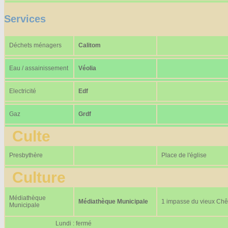
Services
Déchets ménagers
Calitom
Eau / assainissement
Véolia
Electricité
Edf
Gaz
Grdf
Culte
Presbythère
Place de l'église
Culture
Médiathèque
Médiathèque Municipale
1 impasse du vieux Ch
Municipale
Lundi : fermé