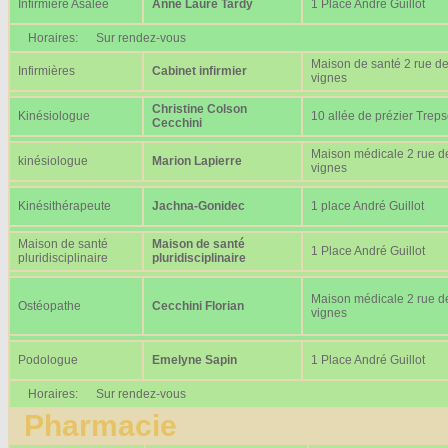
Infirmière Asalée
Anne Laure Tardy
1 Place André Guillot
Horaires:
Sur rendez-vous
Maison de santé 2 rue d
Infirmières
Cabinet infirmier
vignes
Christine Colson
Kinésiologue
10 allée de prézier Trep
Cecchini
Maison médicale 2 rue d
kinésiologue
Marion Lapierre
vignes
Kinésithérapeute
Jachna-Gonidec
1 place André Guillot
Maison de santé
Maison de santé
1 Place André Guillot
pluridisciplinaire
pluridisciplinaire
Maison médicale 2 rue d
Ostéopathe
Cecchini Florian
vignes
Podologue
Emelyne Sapin
1 Place André Guillot
Horaires:
Sur rendez-vous
Pharmacie