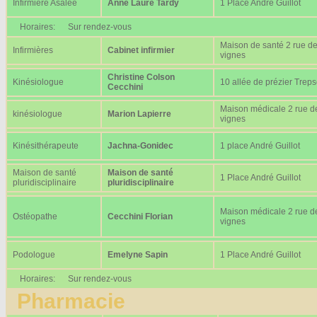
Infirmière Asalée
Anne Laure Tardy
1 Place André Guillot
Horaires:
Sur rendez-vous
Maison de santé 2 rue d
Infirmières
Cabinet infirmier
vignes
Christine Colson
Kinésiologue
10 allée de prézier Trep
Cecchini
Maison médicale 2 rue d
kinésiologue
Marion Lapierre
vignes
Kinésithérapeute
Jachna-Gonidec
1 place André Guillot
Maison de santé
Maison de santé
1 Place André Guillot
pluridisciplinaire
pluridisciplinaire
Maison médicale 2 rue d
Ostéopathe
Cecchini Florian
vignes
Podologue
Emelyne Sapin
1 Place André Guillot
Horaires:
Sur rendez-vous
Pharmacie