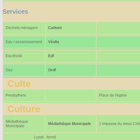
Services
Déchets ménagers
Calitom
Eau / assainissement
Véolia
Electricité
Edf
Gaz
Grdf
Culte
Presbythère
Place de l'église
Culture
Médiathèque
Médiathèque Municipale
1 impasse du vieux Ch
Municipale
Lundi : fermé