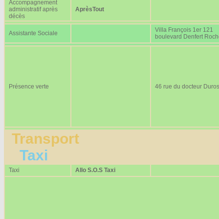
Accompagnement
administratif après
AprèsTout
décès
Villa François 1er 121
Assistante Sociale
boulevard Denfert Roc
Présence verte
46 rue du docteur Duros
Transport
Taxi
Taxi
Allo S.O.S Taxi