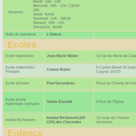
Mardi : 16h - 18h
Mercredi : 09h - 12h / 13h30 -
18h
Horaires:
Jeudi : fermé
Vendredi : 14h - 18h30
Samedi : 09h - 12h
Dimanche : fermé
Salle de spectacle
L'Abaca
Ecoles
Ecole maternelle
Jean-Marie Weber
10 rue de Moral de Cala
Ecole maternelle /
6 Canton Buhet St Sulp
Canton Buhet
Primaire
Cognac 16370
Ecole primaire
Paul Garandeau
Place du Champ de Foi
Ecole privée
Sainte Eustelle
9 Rue de l'Église
maternelle / primaire
Institut Richemont |OF-
12 route de l’Ancien
Institut Richemont
CFA| des Charentes
séminaire
Enfance