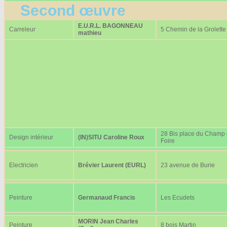
Second œuvre
E.U.R.L. BAGONNEAU
Carreleur
5 Chemin de la Grolette
mathieu
28 Bis place du Champ
Design intérieur
(IN)SITU Caroline Roux
Foire
Electricien
Brévier Laurent (EURL)
23 avenue de Burie
Peinture
Germanaud Francis
Les Ecudets
MORIN Jean Charles
Peinture
8 bois Martin