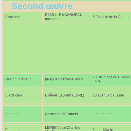
Second œuvre
E.U.R.L. BAGONNEAU
Carreleur
5 Chemin de la Grolette
mathieu
28 Bis place du Champ
Design intérieur
(IN)SITU Caroline Roux
Foire
Electricien
Brévier Laurent (EURL)
23 avenue de Burie
Peinture
Germanaud Francis
Les Ecudets
MORIN Jean Charles
Peinture
8 bois Martin