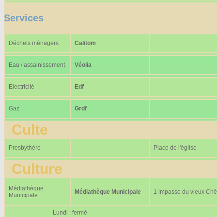
Services
Déchets ménagers
Calitom
Eau / assainissement
Véolia
Electricité
Edf
Gaz
Grdf
Culte
Presbythère
Place de l'église
Culture
Médiathèque
Médiathèque Municipale
1 impasse du vieux Ch
Municipale
Lundi : fermé