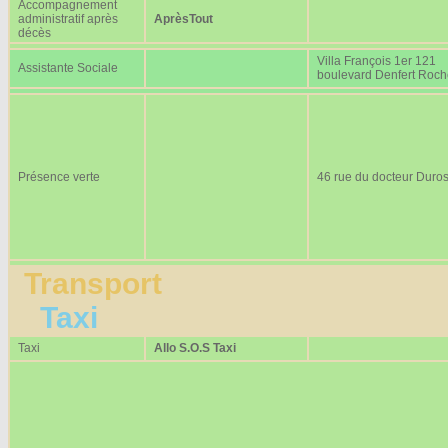
Accompagnement
administratif après
AprèsTout
décès
Villa François 1er 121
Assistante Sociale
boulevard Denfert Roc
Présence verte
46 rue du docteur Duros
Transport
Taxi
Taxi
Allo S.O.S Taxi