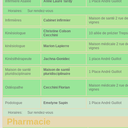
Infirmière Asalée
Anne Laure Tardy
1 Place André Guillot
Horaires:
Sur rendez-vous
Maison de santé 2 rue d
Infirmières
Cabinet infirmier
vignes
Christine Colson
Kinésiologue
10 allée de prézier Trep
Cecchini
Maison médicale 2 rue d
kinésiologue
Marion Lapierre
vignes
Kinésithérapeute
Jachna-Gonidec
1 place André Guillot
Maison de santé
Maison de santé
1 Place André Guillot
pluridisciplinaire
pluridisciplinaire
Maison médicale 2 rue d
Ostéopathe
Cecchini Florian
vignes
Podologue
Emelyne Sapin
1 Place André Guillot
Horaires:
Sur rendez-vous
Pharmacie