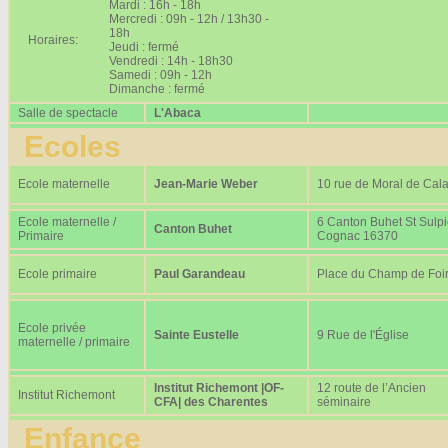
Mardi : 16h - 18h
Mercredi : 09h - 12h / 13h30 -
18h
Horaires:
Jeudi : fermé
Vendredi : 14h - 18h30
Samedi : 09h - 12h
Dimanche : fermé
Salle de spectacle
L'Abaca
Ecoles
Ecole maternelle
Jean-Marie Weber
10 rue de Moral de Cala
Ecole maternelle /
6 Canton Buhet St Sulp
Canton Buhet
Primaire
Cognac 16370
Ecole primaire
Paul Garandeau
Place du Champ de Foi
Ecole privée
Sainte Eustelle
9 Rue de l'Église
maternelle / primaire
Institut Richemont |OF-
12 route de l’Ancien
Institut Richemont
CFA| des Charentes
séminaire
Enfance