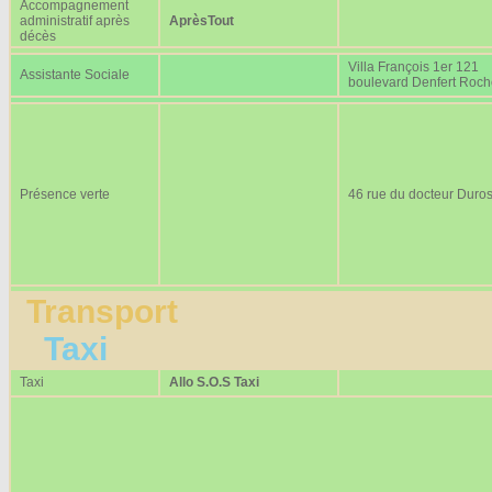
Accompagnement
administratif après
AprèsTout
décès
Villa François 1er 121
Assistante Sociale
boulevard Denfert Roc
Présence verte
46 rue du docteur Duros
Transport
Taxi
Taxi
Allo S.O.S Taxi