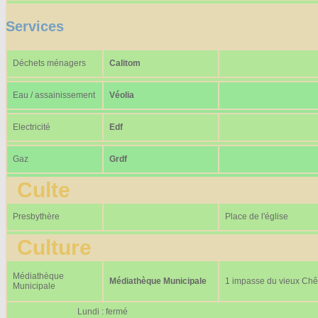
Services
Déchets ménagers
Calitom
Eau / assainissement
Véolia
Electricité
Edf
Gaz
Grdf
Culte
Presbythère
Place de l'église
Culture
Médiathèque
Médiathèque Municipale
1 impasse du vieux Ch
Municipale
Lundi : fermé