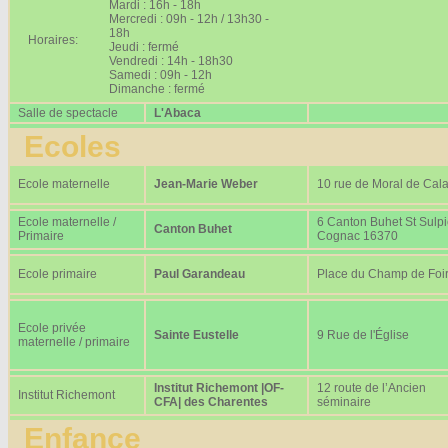
Mardi : 16h - 18h
Mercredi : 09h - 12h / 13h30 -
18h
Horaires:
Jeudi : fermé
Vendredi : 14h - 18h30
Samedi : 09h - 12h
Dimanche : fermé
Salle de spectacle
L'Abaca
Ecoles
Ecole maternelle
Jean-Marie Weber
10 rue de Moral de Cala
Ecole maternelle /
6 Canton Buhet St Sulp
Canton Buhet
Primaire
Cognac 16370
Ecole primaire
Paul Garandeau
Place du Champ de Foi
Ecole privée
Sainte Eustelle
9 Rue de l'Église
maternelle / primaire
Institut Richemont |OF-
12 route de l’Ancien
Institut Richemont
CFA| des Charentes
séminaire
Enfance