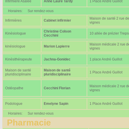
Infirmière Asalée
Anne Laure Tardy
1 Place André Guillot
Horaires:
Sur rendez-vous
Maison de santé 2 rue d
Infirmières
Cabinet infirmier
vignes
Christine Colson
Kinésiologue
10 allée de prézier Trep
Cecchini
Maison médicale 2 rue d
kinésiologue
Marion Lapierre
vignes
Kinésithérapeute
Jachna-Gonidec
1 place André Guillot
Maison de santé
Maison de santé
1 Place André Guillot
pluridisciplinaire
pluridisciplinaire
Maison médicale 2 rue d
Ostéopathe
Cecchini Florian
vignes
Podologue
Emelyne Sapin
1 Place André Guillot
Horaires:
Sur rendez-vous
Pharmacie