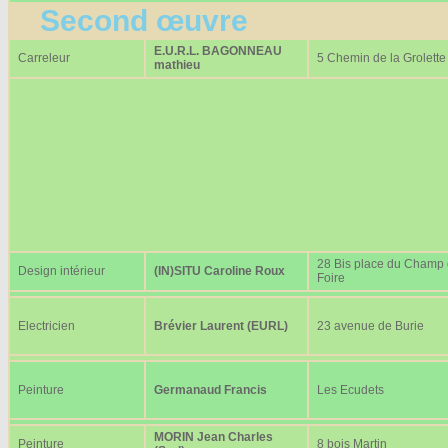
Second œuvre
E.U.R.L. BAGONNEAU
Carreleur
5 Chemin de la Grolette
mathieu
28 Bis place du Champ
Design intérieur
(IN)SITU Caroline Roux
Foire
Electricien
Brévier Laurent (EURL)
23 avenue de Burie
Peinture
Germanaud Francis
Les Ecudets
MORIN Jean Charles
Peinture
8 bois Martin