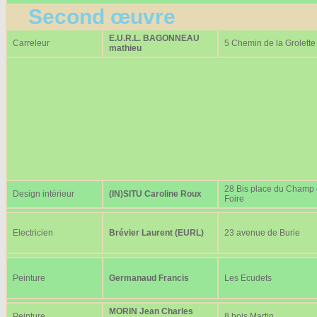
Second œuvre
E.U.R.L. BAGONNEAU
Carreleur
5 Chemin de la Grolette
mathieu
28 Bis place du Champ
Design intérieur
(IN)SITU Caroline Roux
Foire
Electricien
Brévier Laurent (EURL)
23 avenue de Burie
Peinture
Germanaud Francis
Les Ecudets
MORIN Jean Charles
Peinture
8 bois Martin