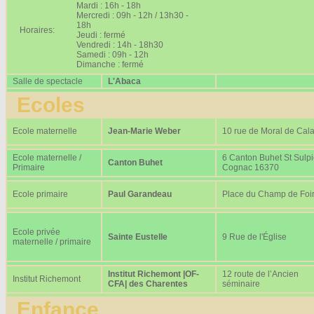
Mardi : 16h - 18h
Mercredi : 09h - 12h / 13h30 -
18h
Horaires:
Jeudi : fermé
Vendredi : 14h - 18h30
Samedi : 09h - 12h
Dimanche : fermé
Salle de spectacle
L'Abaca
Ecoles
Ecole maternelle
Jean-Marie Weber
10 rue de Moral de Cala
Ecole maternelle /
6 Canton Buhet St Sulp
Canton Buhet
Primaire
Cognac 16370
Ecole primaire
Paul Garandeau
Place du Champ de Foi
Ecole privée
Sainte Eustelle
9 Rue de l'Église
maternelle / primaire
Institut Richemont |OF-
12 route de l’Ancien
Institut Richemont
CFA| des Charentes
séminaire
Enfance