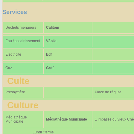
Services
Déchets ménagers
Calitom
Eau / assainissement
Véolia
Electricité
Edf
Gaz
Grdf
Culte
Presbythère
Place de l'église
Culture
Médiathèque
Médiathèque Municipale
1 impasse du vieux Ch
Municipale
Lundi : fermé