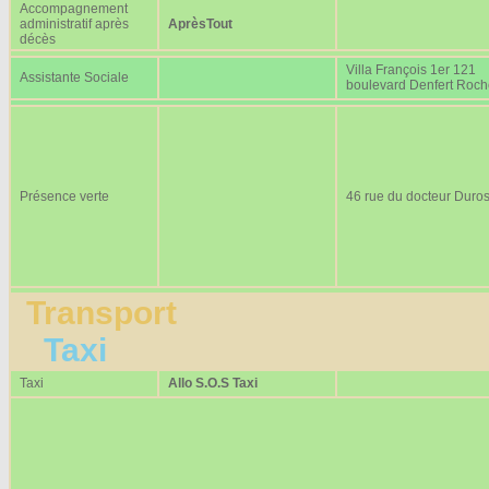
Accompagnement
administratif après
AprèsTout
décès
Villa François 1er 121
Assistante Sociale
boulevard Denfert Roc
Présence verte
46 rue du docteur Duros
Transport
Taxi
Taxi
Allo S.O.S Taxi