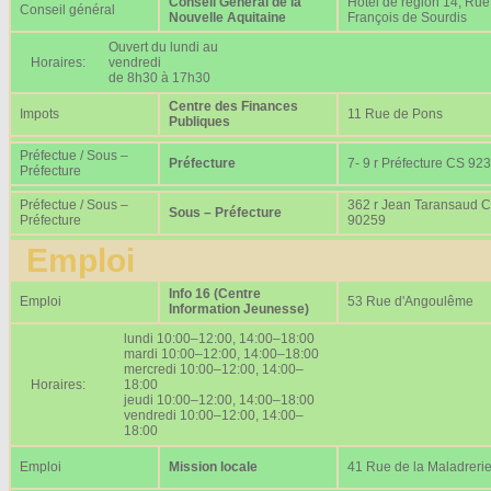
Conseil Général de la
Hôtel de région 14, Rue
Conseil général
Nouvelle Aquitaine
François de Sourdis
Ouvert du lundi au
Horaires:
vendredi
de 8h30 à 17h30
Centre des Finances
Impots
11 Rue de Pons
Publiques
Préfectue / Sous –
Préfecture
7- 9 r Préfecture CS 92
Préfecture
Préfectue / Sous –
362 r Jean Taransaud 
Sous – Préfecture
Préfecture
90259
Emploi
Info 16 (Centre
Emploi
53 Rue d'Angoulême
Information Jeunesse)
lundi 10:00–12:00, 14:00–18:00
mardi 10:00–12:00, 14:00–18:00
mercredi 10:00–12:00, 14:00–
Horaires:
18:00
jeudi 10:00–12:00, 14:00–18:00
vendredi 10:00–12:00, 14:00–
18:00
Emploi
Mission locale
41 Rue de la Maladreri