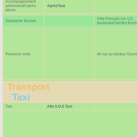
Accompagnement
administratif après
AprèsTout
décès
Villa François 1er 121
Assistante Sociale
boulevard Denfert Roc
Présence verte
46 rue du docteur Duros
Transport
Taxi
Taxi
Allo S.O.S Taxi