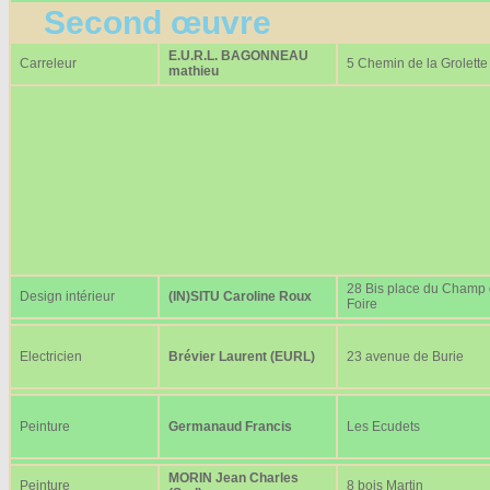
Second œuvre
E.U.R.L. BAGONNEAU
Carreleur
5 Chemin de la Grolette
mathieu
28 Bis place du Champ
Design intérieur
(IN)SITU Caroline Roux
Foire
Electricien
Brévier Laurent (EURL)
23 avenue de Burie
Peinture
Germanaud Francis
Les Ecudets
MORIN Jean Charles
Peinture
8 bois Martin