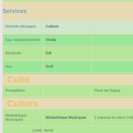
Services
Déchets ménagers
Calitom
Eau / assainissement
Véolia
Electricité
Edf
Gaz
Grdf
Culte
Presbythère
Place de l'église
Culture
Médiathèque
Médiathèque Municipale
1 impasse du vieux Ch
Municipale
Lundi : fermé