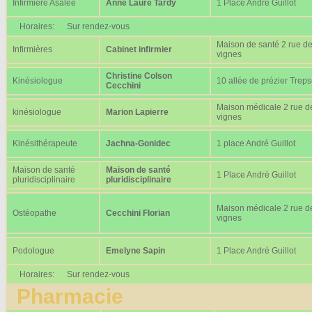
Infirmière Asalée
Anne Laure Tardy
1 Place André Guillot
Horaires:
Sur rendez-vous
Maison de santé 2 rue d
Infirmières
Cabinet infirmier
vignes
Christine Colson
Kinésiologue
10 allée de prézier Trep
Cecchini
Maison médicale 2 rue d
kinésiologue
Marion Lapierre
vignes
Kinésithérapeute
Jachna-Gonidec
1 place André Guillot
Maison de santé
Maison de santé
1 Place André Guillot
pluridisciplinaire
pluridisciplinaire
Maison médicale 2 rue d
Ostéopathe
Cecchini Florian
vignes
Podologue
Emelyne Sapin
1 Place André Guillot
Horaires:
Sur rendez-vous
Pharmacie