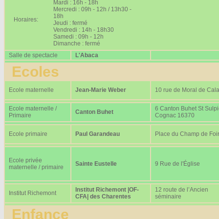
Mardi : 16h - 18h
Mercredi : 09h - 12h / 13h30 -
18h
Horaires:
Jeudi : fermé
Vendredi : 14h - 18h30
Samedi : 09h - 12h
Dimanche : fermé
Salle de spectacle
L'Abaca
Ecoles
Ecole maternelle
Jean-Marie Weber
10 rue de Moral de Cala
Ecole maternelle /
6 Canton Buhet St Sulp
Canton Buhet
Primaire
Cognac 16370
Ecole primaire
Paul Garandeau
Place du Champ de Foi
Ecole privée
Sainte Eustelle
9 Rue de l'Église
maternelle / primaire
Institut Richemont |OF-
12 route de l’Ancien
Institut Richemont
CFA| des Charentes
séminaire
Enfance