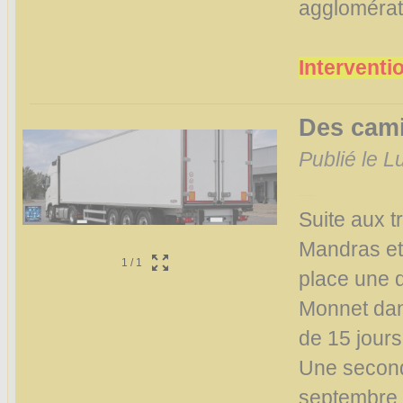
agglomérat
Interventi
Des cami
Publié le Lu
Suite aux t
Mandras et 
1
/
1
place une d
Monnet dan
de 15 jours
Une seconde
septembre.