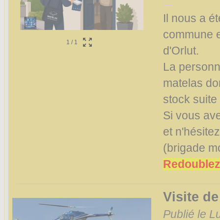
Il nous a é
commune et
1
/
1
d'Orlut.
La personne
matelas don
stock suite
Si vous av
et n'hésite
(brigade mo
Redoublez
Visite de
Publié le L