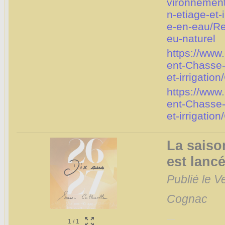
vironnement
n-etiage-et-
e-en-eau/Re
eu-naturel
https://www
ent-Chasse-
et-irrigatio
https://www
ent-Chasse-
et-irrigatio
La saiso
est lanc
Publié le V
Cognac
1
/
1