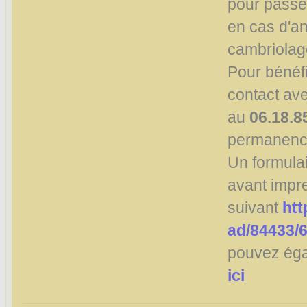
pour passe
en cas d'an
cambriolag
Pour bénéf
contact av
au
06.18.8
permanence
Un formulai
avant impre
suivant
htt
ad/84433/6
pouvez éga
ici