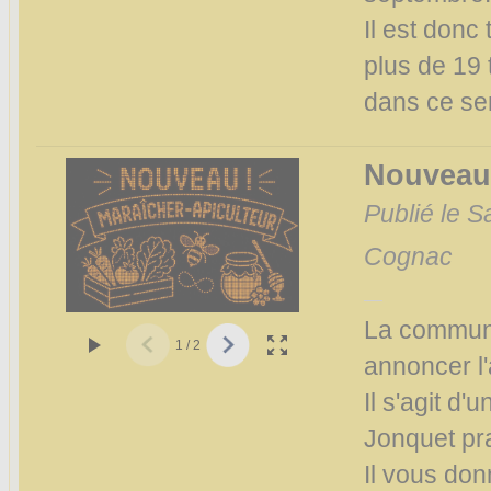
Il est donc
plus de 19
dans ce se
Nouveau 
Publié le S
Cognac
La commune
1
/
2
annoncer l
Il s'agit d
Jonquet pra
Il vous do