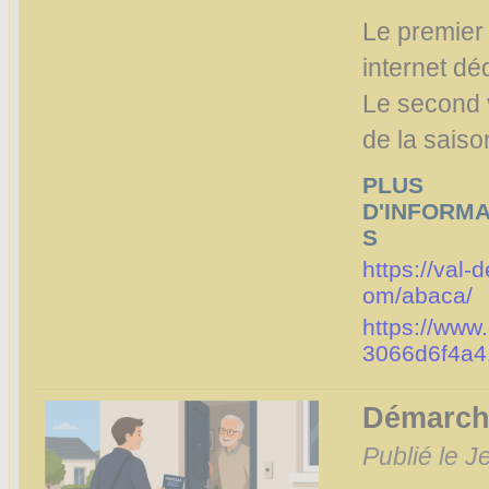
Le premier 
internet dé
Le second v
de la saiso
PLUS
D'INFORMA
S
https://val-
om/abaca/
https://ww
3066d6f4a
Démarch
Publié le J