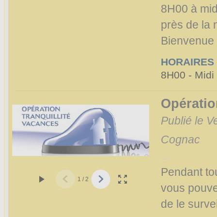
8H00 à mi
près de la 
Bienvenue à
HORAIRES
8H00 - Midi
Opératio
Publié le V
Cognac
Pendant to
1
/
2
vous pouve
de le surve