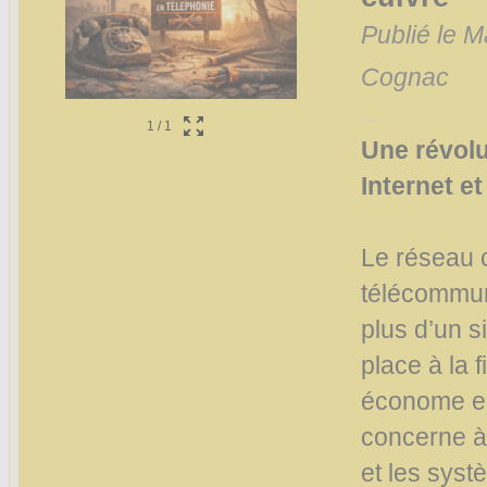
Publié le M
Cognac
1
/
1
Une révolu
Internet e
Le réseau c
télécommun
plus d’un s
place à la f
économe en
concerne à l
et les syst