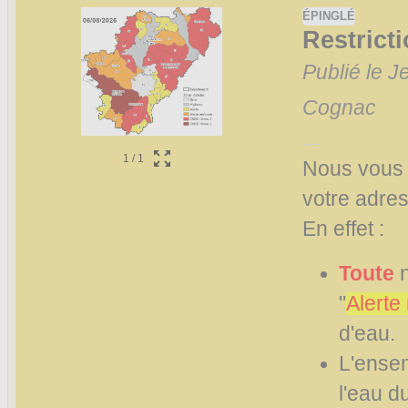
9 actualités trouvées.
ÉPINGLÉ
Affiches 2023-2024
Restricti
Affiches 2024-2025
Publié le J
Cognac
1
/
1
Nous vous 
votre adre
En effet :
Toute
n
"
Alerte
d'eau.
L'ense
l'eau d