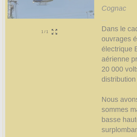
Cognac
Dans le ca
1
/
1
ouvrages él
électrique 
aérienne pr
20 000 volts
distribution
Nous avons
sommes man
basse haut
surplombant