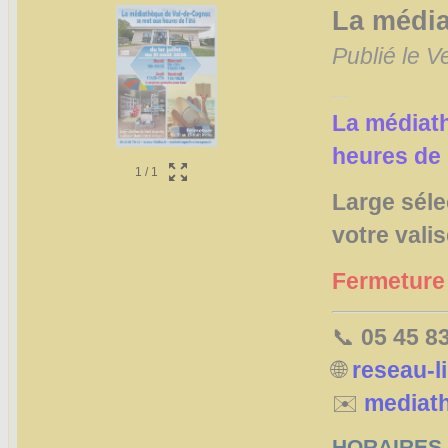
La média
Publié le V
La médiat
heures de l
1
/
1
Large séle
votre valise
Fermeture 
📞
05 45 8
🌐
reseau-li
✉️
mediat
HORAIRES