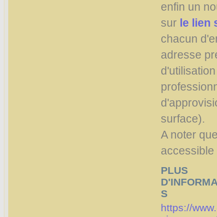
enfin un n
sur
le lien
chacun d'en
adresse pré
d'utilisation
professionn
d'approvisi
surface).
A noter qu
accessible
PLUS
D'INFORMA
S
https://www.