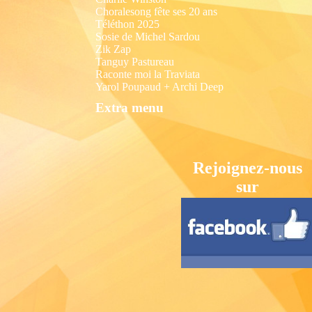
Choralesong fête ses 20 ans
Téléthon 2025
Sosie de Michel Sardou
Zik Zap
Tanguy Pastureau
Raconte moi la Traviata
Yarol Poupaud + Archi Deep
Extra menu
Rejoignez-nous
sur